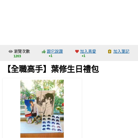
同人社團
工作委託
同人宣傳看板
繪圖藝廊
瀏覽次數
跟它說讚
加入喜愛
加入筆記
交流中心
+1
+1
1203
攤位轉讓區
【全職高手】葉修生日禮包
會員功能選單
會員中心
註冊會員
登入