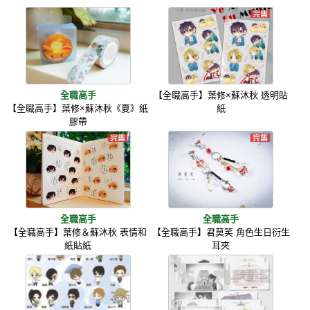
全職高手
【全職高手】葉修×蘇沐秋 透明貼
【全職高手】葉修×蘇沐秋《夏》紙
紙
膠帶
全職高手
全職高手
【全職高手】葉修＆蘇沐秋 表情和
【全職高手】君莫笑 角色生日衍生
紙貼紙
耳夾