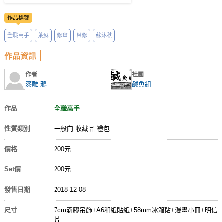
作品標籤
全職高手
葉蘇
修傘
葉修
蘇沐秋
作品資訊
作者
社團
漆雕 鴉
鹹魚組
作品
全職高手
性質類別
一般向 收藏品 禮包
價格
200元
Set價
200元
發售日期
2018-12-08
尺寸
7cm滴膠吊飾+A6和紙貼紙+58mm冰箱貼+漫畫小冊+明信
片