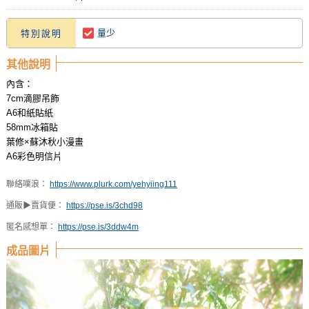
量少
特別說明
其他說明
內含：
7cm滴膠吊飾
A6和紙貼紙
58mm冰箱貼
葉修×蘇沐秋小漫畫
A6彩色明信片
聯絡噗浪：
https://www.plurk.com/yehyiing111
通販▶賣貨便：
https://pse.is/3chd98
匿名感想單：
https://pse.is/3ddw4m
成品圖片