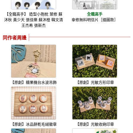
【全職高手】 造型小抱枕 葉修 蘇
全職高手
沐秋 黃少天 張佳樂 蘇沐橙 韓文清
傘修無料明信片［插圖款］
王杰希 張新杰
同作者周邊
【原創】糖果機台水波吊飾
【原創】光敏方形印章
【原創】冰品餅乾毛絨徽章
【原創】光敏收納印章