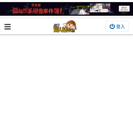
登入
BOOKY書集倉庫
同人作品
同人誌
同人周邊
同人數位作品
活動&消息
同人誌活動
最新消息
同人相關店家
宣傳&交流