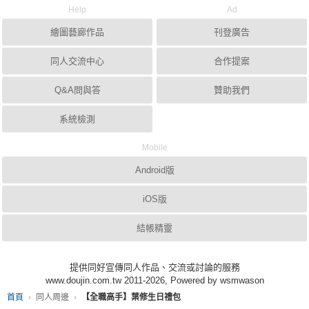
Help
Ad
繪圖藝廊作品
刊登廣告
同人交流中心
合作提案
Q&A問與答
贊助我們
系統檢測
Mobile
Android版
iOS版
結帳精靈
提供同好宣傳同人作品、交流或討論的服務
www.doujin.com.tw 2011-2026, Powered by wsmwason
首頁
同人周邊
【全職高手】葉修生日禮包