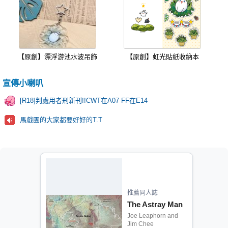
【原創】漂浮游池水波吊飾
【原創】虹光貼紙收納本
宣傳小喇叭
[R18]判處用者刑新刊!!CWT在A07 FF在E14
馬戲團的大家都要好好的T.T
推薦同人誌
The Astray Man
Joe Leaphorn and
Jim Chee