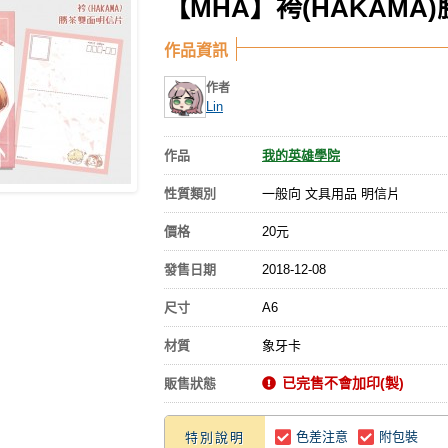
【MHA】袴(HAKAMA
作品資訊
作者
Lin
作品
我的英雄學院
性質類別
一般向 文具用品 明信片
價格
20元
發售日期
2018-12-08
尺寸
A6
材質
象牙卡
已完售不會加印(製)
販售狀態
色差注意
附包裝
特別說明