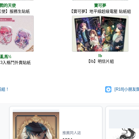
戮的天使
寶可夢
天使】服務生貼紙
【寶可夢】地平線超級電壓 貼紙組
Ib
亂馬½
【Ib】明信片組
3入格鬥外賣貼紙
紙組！
[R18]小
推薦同人誌