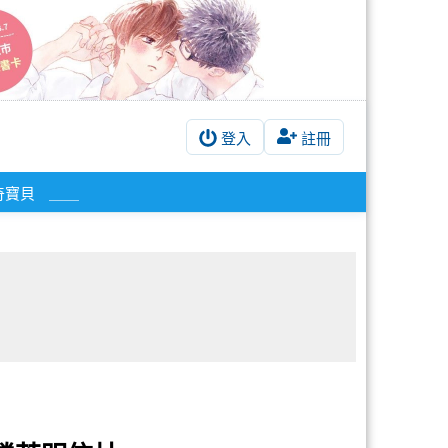
登入
註冊
奇寶貝
＿＿