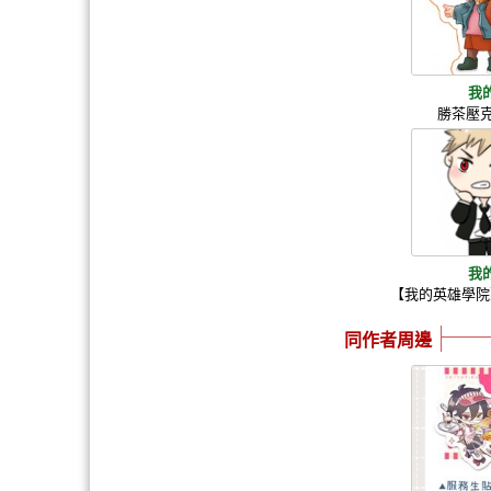
我
勝茶壓
我
【我的英雄學院
同作者周邊