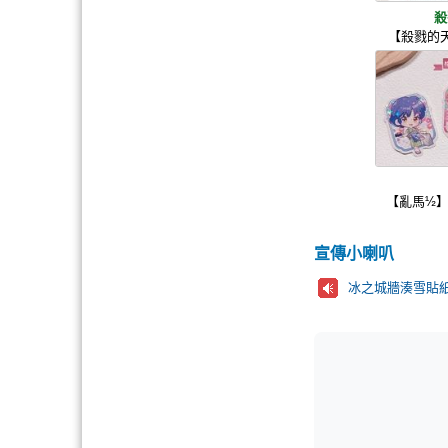
殺
【殺戮的
【亂馬½】
宣傳小喇叭
冰之城牆湊雪貼