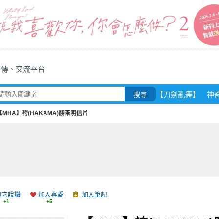
宣傳、交流平台
【刀劍亂舞】
神
搜尋
【MHA】袴(HAKAMA)勝茶明信片
跟它說讚
加入喜愛
加入筆記
+1
+5