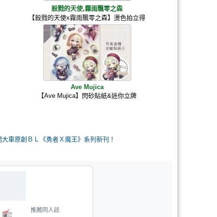
殺戮的天使,霧雨飄零之森
【殺戮的天使x霧雨飄零之森】燙色拍立得
Ave Mujica
【Ave Mujica】閃砂貼紙&迷你立牌
朋友開大車原創ＢＬ《勇者Ｘ魔王》系列新刊！
推薦同人誌