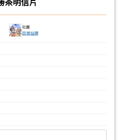
)勝茶明信片
社團
玖號站牌