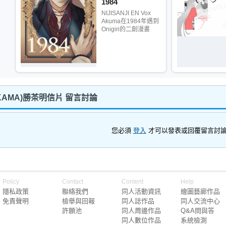
1984
NIJISANJI EN Vox
Akuma在1984年遇到
Onigiri的二創漫畫
KAMA)勝茶明信片 留言討論
您必須
登入
才可以發表或回覆留言討
Policy
Contact
Content
Help
隱私政策
聯絡我們
同人活動資訊
繪圖藝廊作品
免責聲明
檢舉與回報
同人誌作品
同人交流中心
許願池
同人周邊作品
Q&A問與答
同人數位作品
系統檢測