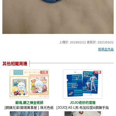
上傳於:
2019/02/12
更新於:
2021/03/22
檢舉此作品
其他相關周邊
銀魂,鋼之煉金術師
JOJO奇妙的冒險
[鋼鍊兄弟/銀魂萬事屋 ] 珠光色紙
[JOJO] A5 L夾-布加拉提&鋼鍊手指