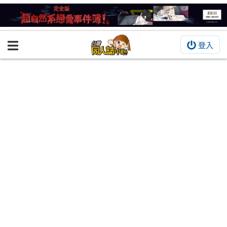
登入
BOOKY書集倉庫
同人作品
同人誌
同人周邊
同人數位作品
活動&消息
同人誌活動
最新消息
同人相關店家
宣傳&交流