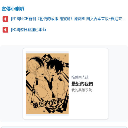
宣傳小喇叭
[R18]NiCE新刊《他們的故事-甜蜜篇》原創BL圖文合本首販~歡迎來看看！
[R18]侑日狐狸色本👍
推薦同人誌
最近的我們
我的英雄學院