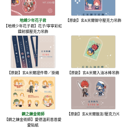
地縛少年花子君
【原創】玄&米爾御守壓克力吊飾
【地縛少年花子君】花子/寧寧彩虹
鐳射膜壓克力吊飾
【原創】玄&米爾證件帶／掛繩
【原創】玄&米爾入油冰棒吊飾
鋼之鍊金術師
【原創】玄&米爾飯友/壓克力片
【鋼之鍊金術師】愛德溫莉恩恩愛
愛貼紙