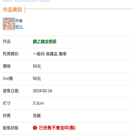
作品資訊
作者
玥九
作品
鋼之鍊金術師
性質類別
一般向 收藏品 徽章
價格
50元
Set價
50元
發售日期
2019-02-16
尺寸
3.2cm
材質
亮膜
已完售不會加印(製)
販售狀態