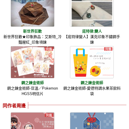
新世界狂歡
底特律:變人
新世界狂歡★印象飾品：艾斯特_冷
【底特律變人】漢克印象不鏽鋼手
豔腥紅_印象項鍊
鍊
鋼之鍊金術師
鋼之鍊金術師
鋼之鍊金術師-豆溫／Pokemon
鋼之鍊金術師-愛德特調水果茶飲料
HGSS明信片
袋
同作者周邊