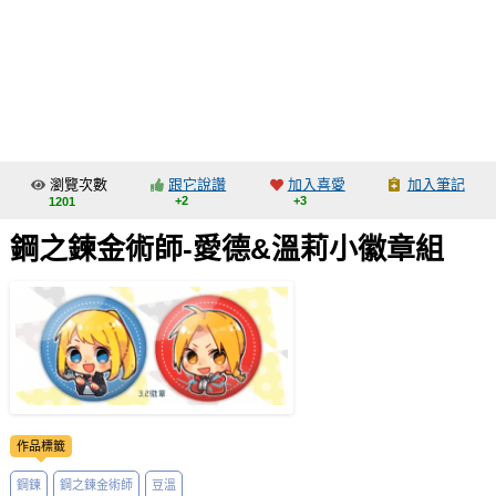
同人社團
工作委託
同人宣傳看板
繪圖藝廊
瀏覽次數
跟它說讚
加入喜愛
加入筆記
交流中心
+2
+3
1201
攤位轉讓區
鋼之鍊金術師-愛德&溫莉小徽章組
會員功能選單
會員中心
註冊會員
登入
作品標籤
鋼鍊
鋼之鍊金術師
豆溫