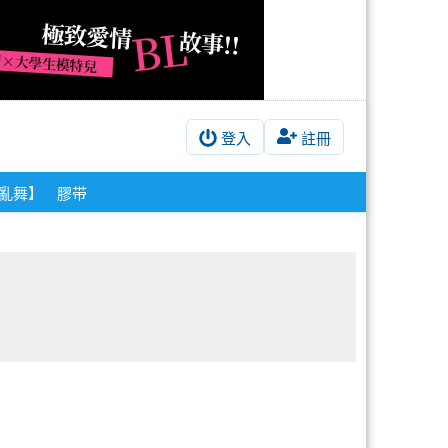
登入
註冊
亂舞】
膠带