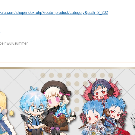
wulu.com/shop/index.php?route=product/category&path=2_202
/
 hwulusummer