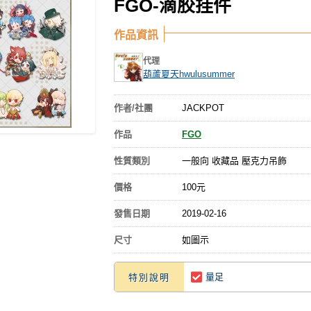
FGO-滴胶挂件
作品資訊
代理
葫蘆夏天hwulusummer
作者/社團
JACKPOT
作品
FGO
性質類別
一般向 收藏品 壓克力吊飾
價格
100元
發售日期
2019-02-16
尺寸
如圖示
量足
特別說明