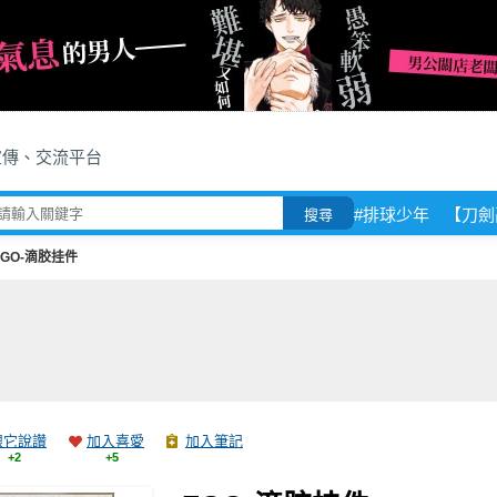
宣傳、交流平台
#排球少年
【刀劍
搜尋
FGO-滴胶挂件
跟它說讚
加入喜愛
加入筆記
+2
+5