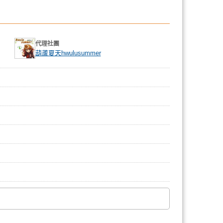
代理社團
葫蘆夏天hwulusummer