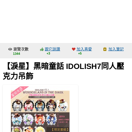
同人社團
工作委託
同人宣傳看板
繪圖藝廊
瀏覽次數
跟它說讚
加入喜愛
加入筆記
交流中心
+3
+5
1344
攤位轉讓區
【淚星】黑暗童話 IDOLISH7同人壓
會員功能選單
克力吊飾
會員中心
註冊會員
登入