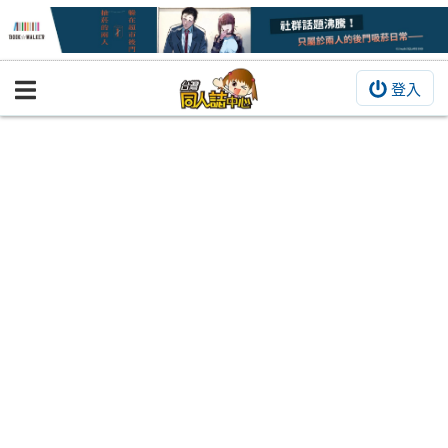
登入
BOOKY書集倉庫
同人作品
同人誌
同人周邊
同人數位作品
活動&消息
同人誌活動
最新消息
同人相關店家
宣傳&交流