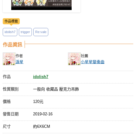
作品標籤
idolish7
trigger
Re:vale
作品資訊
作者
社團
淚星
小星星變奏曲
作品
idolish7
性質類別
一般向 收藏品 壓克力吊飾
價格
120元
發售日期
2019-02-16
尺寸
約6X6CM