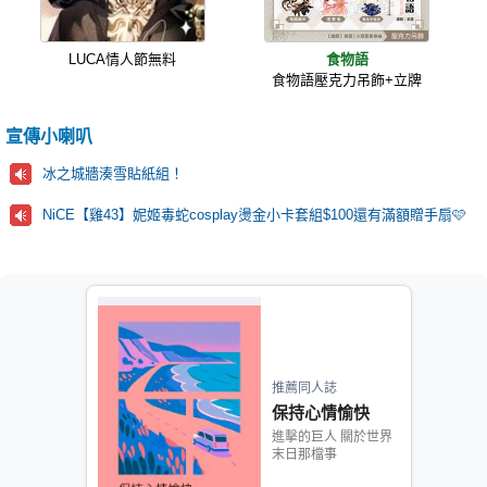
LUCA情人節無料
食物語
食物語壓克力吊飾+立牌
宣傳小喇叭
冰之城牆湊雪貼紙組！
NiCE【雞43】妮姬毒蛇cosplay燙金小卡套組$100還有滿額贈手扇🩷
推薦同人誌
保持心情愉快
進擊的巨人 關於世界
末日那檔事