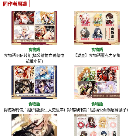
同作者周邊
食物語
食物語
食物語明信片組(福公繪憶血鴨繪憶
【淚星】食物語壓克力吊飾
鵠羮小筍)
食物語
食物語
食物語明信片組(飛龍俞生太史魚羊)
食物語明信片組(福公血鴨屠蘇腰子)