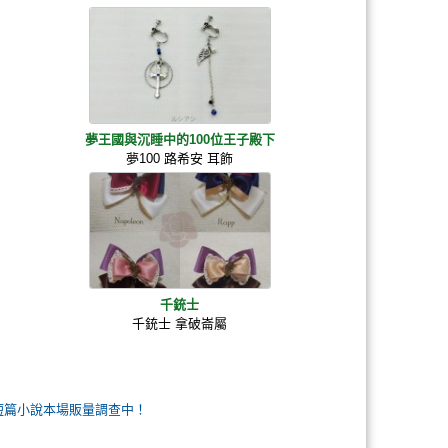
夢王國與沉睡中的100位王子殿下
夢100 路希安 耳飾
千銃士
千銃士 拿破崙屬
一二短篇小說本場販量調查中！