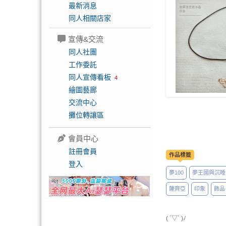
最新消息
同人相關店家
宣傳&交流
同人社團
工作委託
同人宣傳看板
4
繪圖藝廊
交流中心
攤位轉讓區
會員中心
註冊會員
作品標籤
登入
夢100
夢王國與沉睡
薩齊亞
印象
飾品
( ´▽` )ﾉ