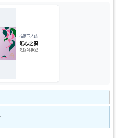
推薦同人誌
無心之願
陰陽師手遊
論