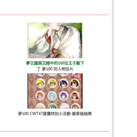
夢王國與沉睡中的100位王子殿下
丁 夢100 同人明信片
夢100 CWT47連攤特別小活動-徽章抽抽樂