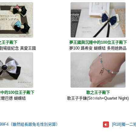
之王子殿下
夢王國與沉睡中的100位王子殿下
劇場版紀念 真愛王國
夢100 路希安 蝴蝶結 多用途飾品
中的100位王子殿下
歌之王子殿下
 吉爾巴德 蝴蝶結
歌王子手鍊(St✩rish+Quartet Night)
999F4（雖然組長跟兔毛性別另算）
[R18]獨