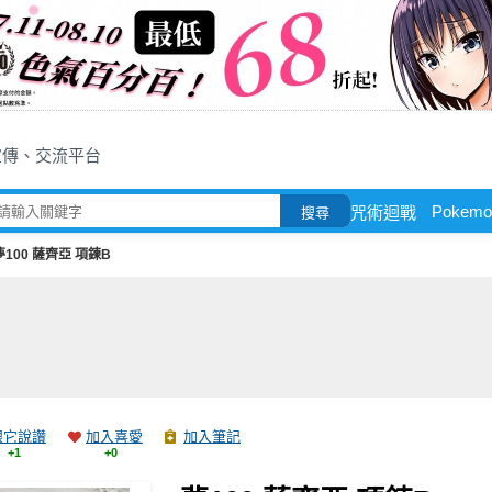
宣傳、交流平台
Pokemo
咒術迴戰
搜尋
夢100 薩齊亞 項鍊B
跟它說讚
加入喜愛
加入筆記
+1
+0