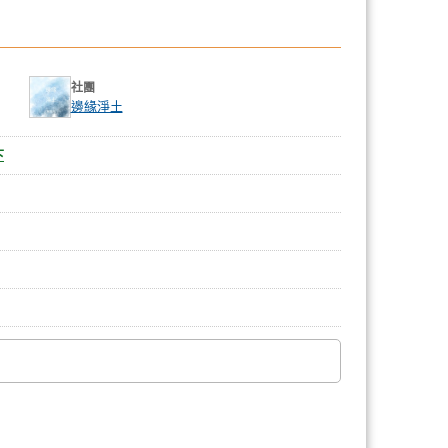
社團
邊緣淨土
下