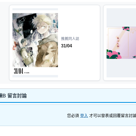
推薦同人誌
31/04
項鍊B 留言討論
您必須
登入
才可以發表或回覆留言討