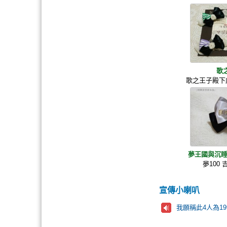
歌
歌之王子殿下
夢王國與沉睡
夢100
宣傳小喇叭
我願稱此4人為1