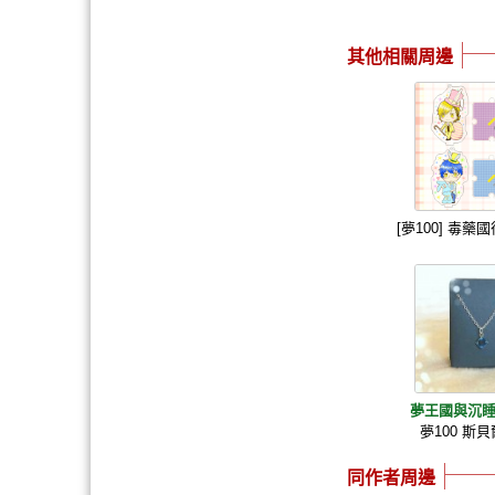
其他相關周邊
[夢100] 毒
夢王國與沉睡
夢100 斯
同作者周邊