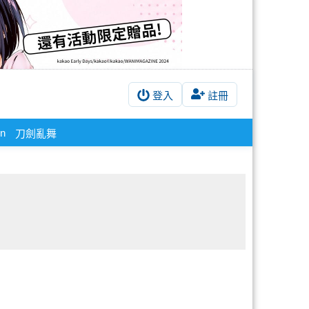
登入
註冊
n
刀劍亂舞