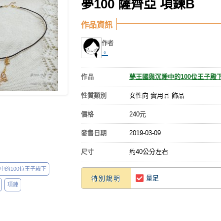
夢100 薩齊亞 項鍊B
作品資訊
作者
。
作品
夢王國與沉睡中的100位王子殿
性質類別
女性向 實用品 飾品
價格
240元
發售日期
2019-03-09
尺寸
約40公分左右
中的100位王子殿下
量足
特別說明
項鍊