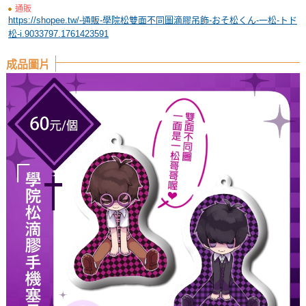
通販
https://shopee.tw/-通販-學院松雙面不同圖滴膠吊飾-おそ松くん-一松-トド
松-i.9033797.1761423591
成品圖片