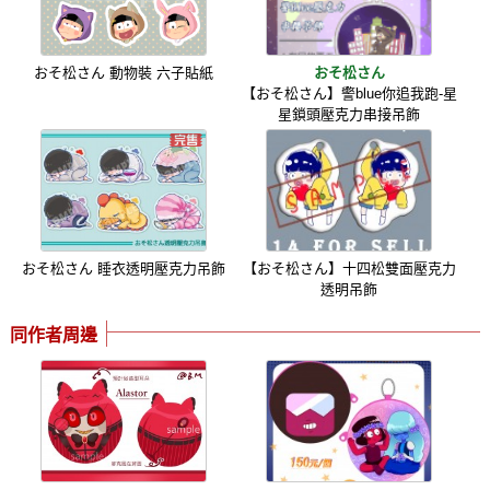
おそ松さん 動物裝 六子貼紙
おそ松さん
【おそ松さん】警blue你追我跑-星
星鎖頭壓克力串接吊飾
おそ松さん 睡衣透明壓克力吊飾
【おそ松さん】十四松雙面壓克力
透明吊飾
同作者周邊