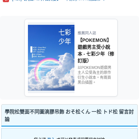
推薦同人誌
【POKEMON】
遊戲男主受小說
本 - 七彩少年（修
訂版）
以POKEMON遊戲男
主人公受為主的原作
衍生小說本。有兩頁
黑白插圖。
學院松雙面不同圖滴膠吊飾 おそ松くん 一松 トド松 留言討
論