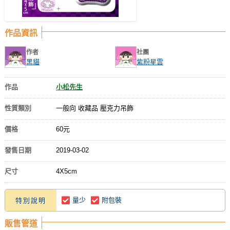
作品資訊
作者
社團
黑貓
紫粉星雲
作品
小松先生
性質類別
一般向 收藏品 壓克力吊飾
價格
60元
發售日期
2019-03-02
尺寸
4X5cm
量少
附包裝
特別說明
販售管道