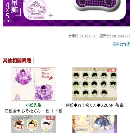
上傳於:
2019/03/05
更新於:
2019/08/31
檢舉此作品
其他相關周邊
小松先生
阿松◆おそ松くん◆3.2CM小胸章
花松透卡 おそ松くん 一松 トド松