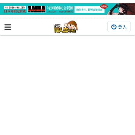
登入
BOOKY書集倉庫
同人作品
同人誌
同人周邊
同人數位作品
活動&消息
同人誌活動
最新消息
同人相關店家
宣傳&交流