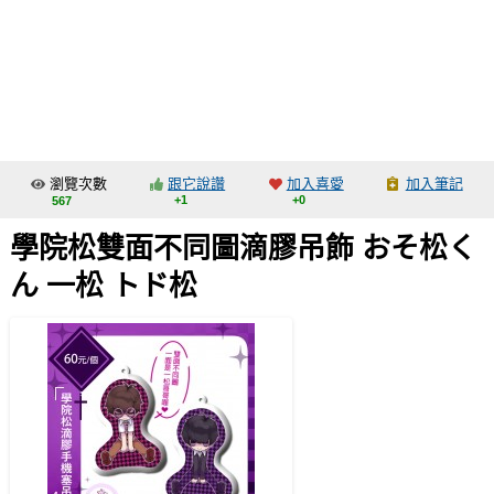
同人社團
工作委託
同人宣傳看板
繪圖藝廊
瀏覽次數
跟它說讚
加入喜愛
加入筆記
交流中心
+1
+0
567
攤位轉讓區
學院松雙面不同圖滴膠吊飾 おそ松く
會員功能選單
ん 一松 トド松
會員中心
註冊會員
登入