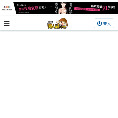
登入
BOOKY書集倉庫
同人作品
同人誌
同人周邊
同人數位作品
活動&消息
同人誌活動
最新消息
同人相關店家
宣傳&交流