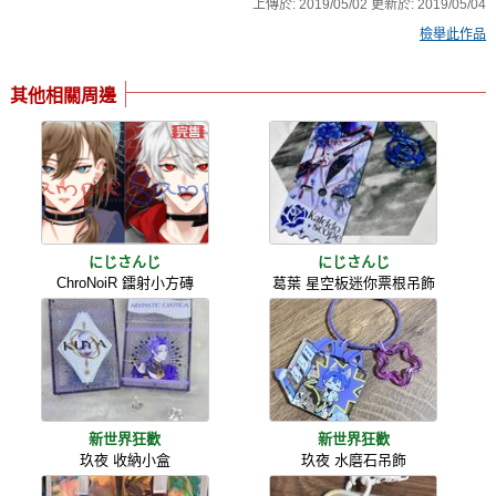
上傳於:
2019/05/02
更新於:
2019/05/04
檢舉此作品
其他相關周邊
にじさんじ
にじさんじ
ChroNoiR 鐳射小方磚
葛葉 星空板迷你票根吊飾
新世界狂歡
新世界狂歡
玖夜 收納小盒
玖夜 水磨石吊飾