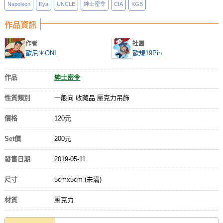
Napoleon
Illya
UNCLE
紳士密令
CIA
KGB
作品資訊
作者
社團
歐尼＊ONI
歐規19Pin
作品
紳士密令
性質類別
一般向 收藏品 壓克力吊飾
價格
120元
Set價
200元
發售日期
2019-05-11
尺寸
5cmx5cm (未滿)
材質
壓克力