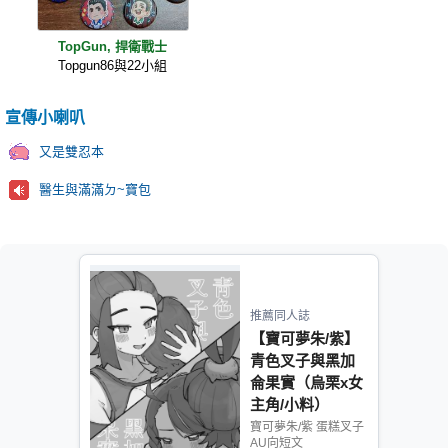
TopGun, 捍衛戰士
Topgun86與22小組
宣傳小喇叭
又是雙忍本
醫生與滿滿ㄉ~寶包
推薦同人誌
【寶可夢朱/紫】
青色叉子與黑加
侖果實（烏栗x女
主角/小料）
寶可夢朱/紫 蛋糕叉子
AU向短文