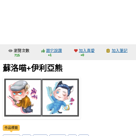
同人社團
工作委託
同人宣傳看板
繪圖藝廊
瀏覽次數
跟它說讚
加入喜愛
加入筆記
交流中心
+1
+0
715
攤位轉讓區
蘇洛喵+伊利亞熊
會員功能選單
會員中心
註冊會員
登入
作品標籤