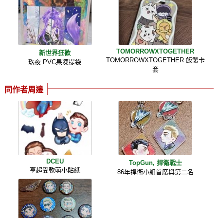
TOMORROWXTOGETHER
新世界狂歡
TOMORROWXTOGETHER 飯製卡
玖夜 PVC果凍提袋
套
同作者周邊
DCEU
TopGun, 捍衛戰士
亨超受軟萌小貼紙
86年捍衛小組首席與第二名