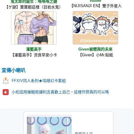
vtuber
鬼太郎的誕生：咯咯咯之謎
【NIJISANJI EN】雙子外星人
【ゲ謎】寶寶都這樣（目岩水鬼）
灌籃高手
Given被贈與的未來
【灌籃高手】流良早安小卡
【Given】小Mr.貼紙
宣傳小喇叭
FFXIV同人系列★咕啵幻卡套組
小松田用催眠術讓利吉喜歡上自己，這樣作弊真的可以嗎
推薦同人誌