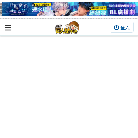
登入
BOOKY書集倉庫
同人作品
同人誌
同人周邊
同人數位作品
活動&消息
同人誌活動
最新消息
同人相關店家
宣傳&交流