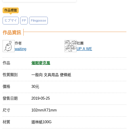
作品標籤
ヒプマイ
FP
Flingposse
作品資訊
作者
社團
waiting
UP A WE
作品
催眠麥克風
性質類別
一般向 文具用品 便條紙
價格
30元
發售日期
2019-05-25
尺寸
102mmX71mm
材質
道林紙100G