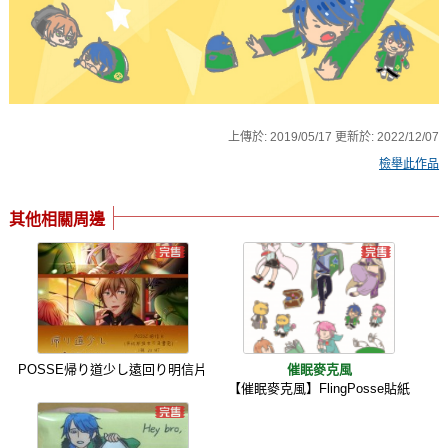
上傳於:
2019/05/17
更新於:
2022/12/07
檢舉此作品
其他相關周邊
POSSE帰り道少し遠回り明信片
催眠麥克風
【催眠麥克風】FlingPosse貼紙