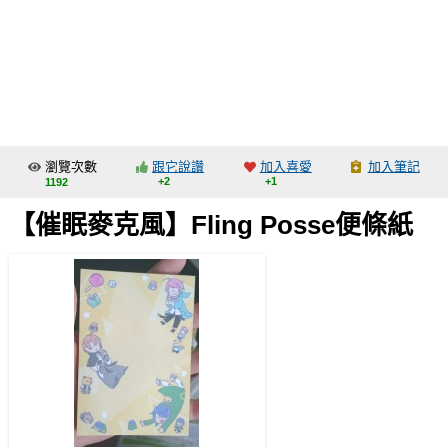
同人社團
工作委託
同人宣傳看板
繪圖藝廊
瀏覽次數
跟它說讚
加入喜愛
加入筆記
交流中心
+2
+1
1192
攤位轉讓區
【催眠麥克風】Fling Posse便條紙
會員功能選單
會員中心
註冊會員
登入