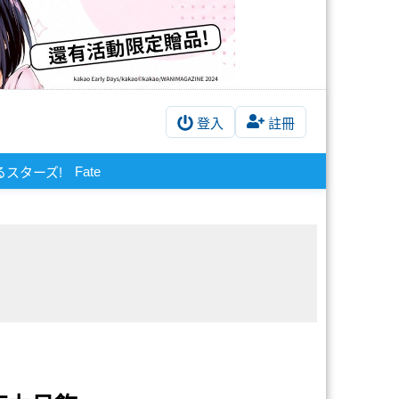
登入
註冊
Fate
るスターズ!