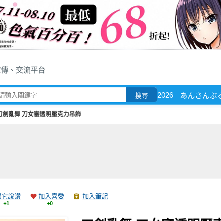
宣傳、交流平台
2026
あんさんぶ
搜尋
刀劍亂舞 刀女審透明壓克力吊飾
跟它說讚
加入喜愛
加入筆記
+1
+0