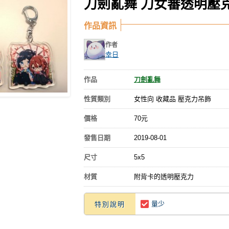
刀劍亂舞 刀女審透明壓
作品資訊
作者
幸日
作品
刀劍亂舞
性質類別
女性向 收藏品 壓克力吊飾
價格
70元
發售日期
2019-08-01
尺寸
5x5
材質
附背卡的透明壓克力
量少
特別說明