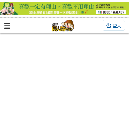
登入
BOOKY書集倉庫
同人作品
同人誌
同人周邊
同人數位作品
活動&消息
同人誌活動
最新消息
同人相關店家
宣傳&交流