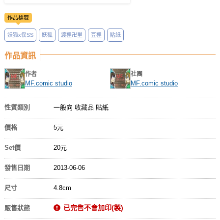
作品標籤
妖狐x僕SS
妖狐
渡狸卍里
豆狸
貼紙
作品資訊
作者
社團
MF.comic studio
MF.comic studio
性質類別
一般向 收藏品 貼紙
價格
5元
Set價
20元
發售日期
2013-06-06
尺寸
4.8cm
已完售不會加印(製)
販售狀態