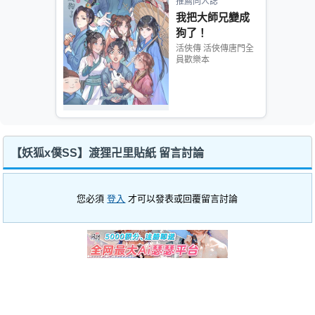
推薦同人誌
我把大師兄變成
狗了！
活俠傳 活俠傳唐門全
員歡樂本
【妖狐x僕SS】渡狸卍里貼紙 留言討論
您必須
登入
才可以發表或回覆留言討論