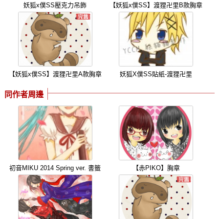
妖狐x僕SS壓克力吊飾
【妖狐x僕SS】渡狸卍里B款胸章
【妖狐x僕SS】渡狸卍里A款胸章
妖狐X僕SS貼紙-渡狸卍里
同作者周邊
初音MIKU 2014 Spring ver. 書籤
【赤PIKO】胸章