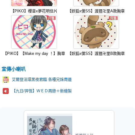
【PIKO】櫻音x夢花明信片
【妖狐x僕SS】渡狸卍里A款胸章
【PIKO】【Make my day ！】胸章
【妖狐x僕SS】渡狸卍里B款胸章
宣傳小喇叭
艾爾登法環黑夜君臨 各種兄妹周邊
【九日/羿恆】ＷＥＤ再錄＋新繪製