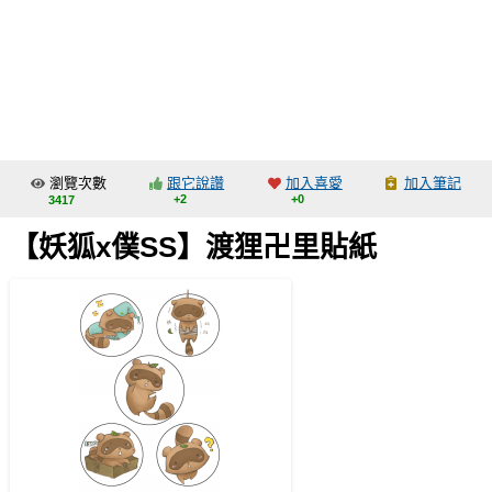
同人社團
工作委託
同人宣傳看板
繪圖藝廊
瀏覽次數
跟它說讚
加入喜愛
加入筆記
交流中心
+2
+0
3417
攤位轉讓區
【妖狐x僕SS】渡狸卍里貼紙
會員功能選單
會員中心
註冊會員
登入