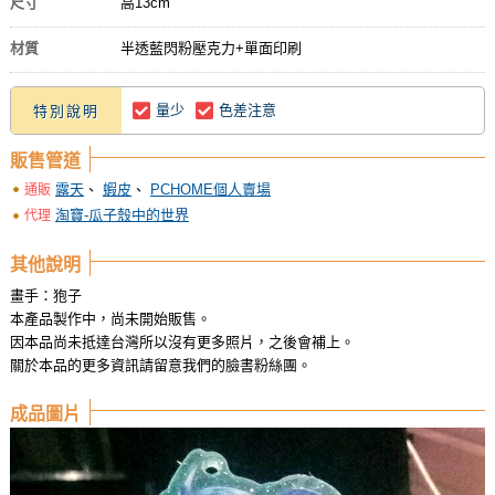
尺寸
高13cm
材質
半透藍閃粉壓克力+單面印刷
量少
色差注意
特別說明
販售管道
露天
、
蝦皮
、
PCHOME個人賣場
通販
淘寶-瓜子殼中的世界
代理
其他說明
畫手：狍子
本產品製作中，尚未開始販售。
因本品尚未抵達台灣所以沒有更多照片，之後會補上。
關於本品的更多資訊請留意我們的臉書粉絲團。
成品圖片