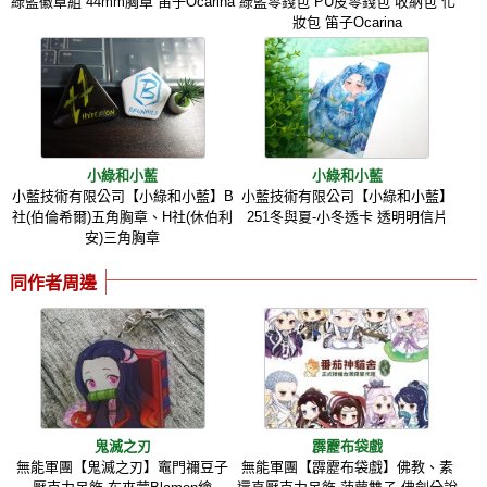
綠藍徽章組 44mm胸章 笛子Ocarina
綠藍零錢包 PU皮零錢包 收納包 化
妝包 笛子Ocarina
小綠和小藍
小綠和小藍
小藍技術有限公司【小綠和小藍】B
小藍技術有限公司【小綠和小藍】
社(伯倫希爾)五角胸章、H社(休伯利
251冬與夏-小冬透卡 透明明信片
安)三角胸章
同作者周邊
鬼滅之刃
霹靂布袋戲
無能軍團【鬼滅之刃】竈門禰豆子
無能軍團【霹靂布袋戲】佛教、素