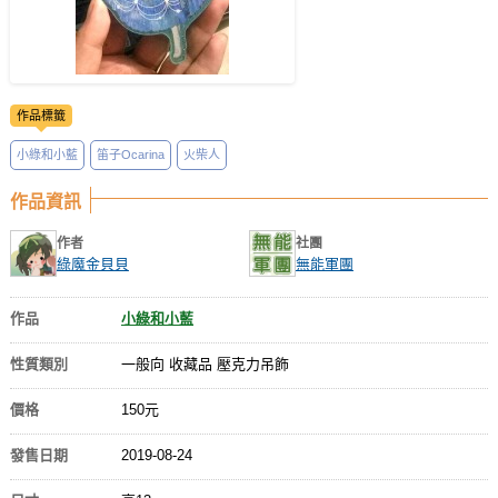
作品標籤
小綠和小藍
笛子Ocarina
火柴人
作品資訊
作者
社團
綠魔金貝貝
無能軍團
作品
小綠和小藍
性質類別
一般向 收藏品 壓克力吊飾
價格
150元
發售日期
2019-08-24