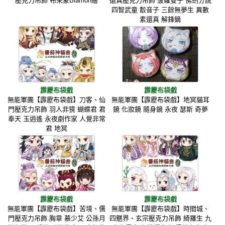
壓克力吊飾 布來蒙Blamon繪
還真壓克力吊飾 菠蘿雙子 佛劍分說
四智武童 鷇音子 三餘無夢生 異數
素還真 解鋒鏑
霹靂布袋戲
霹靂布袋戲
無能軍團【霹靂布袋戲】刀客、仙
無能軍團【霹靂布袋戲】地冥貓耳
門壓克力吊飾 羽人非獍 蝴蝶君 君
鏡 化妝鏡 隨身鏡 永夜 瑟斯 奇夢
奉天 玉逍遙 永夜劇作家 人覺非常
君 地冥
霹靂布袋戲
霹靂布袋戲
無能軍團【霹靂布袋戲】苦境、儒
無能軍團【霹靂布袋戲】時間城、
門壓克力吊飾.胸章 慕少艾 公孫月
四魌界、玄宗壓克力吊飾 綺羅生 九