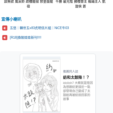
談無欲 風采鈴 疏樓龍宿 邪皇版龍
千勝 最光陰 拂櫻齋主 楓岫主人 凱
宿
旋侯 蒼
宣傳小喇叭
五悠｜轉世五x83虎明信片組｜NiCE牛03
[R18]換裝娃娃新刊!!!!
推薦同人誌
紡和太鼓陸！？
idolish7 大概就是陸因
為想跟紡更接近一點
卻發現自己變成了太
鼓娃再被紡撿回家的
故事