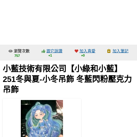
同人社團
工作委託
同人宣傳看板
繪圖藝廊
瀏覽次數
跟它說讚
加入喜愛
加入筆記
交流中心
+1
+0
757
攤位轉讓區
小藍技術有限公司【小綠和小藍】
會員功能選單
251冬與夏-小冬吊飾 冬藍閃粉壓克力
會員中心
吊飾
註冊會員
登入