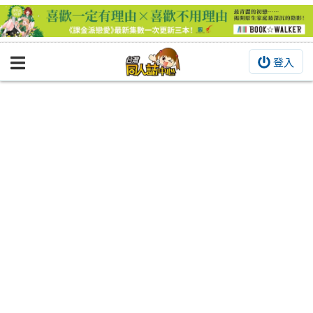
登入
BOOKY書集倉庫
同人作品
同人誌
同人周邊
同人數位作品
活動&消息
同人誌活動
最新消息
同人相關店家
宣傳&交流