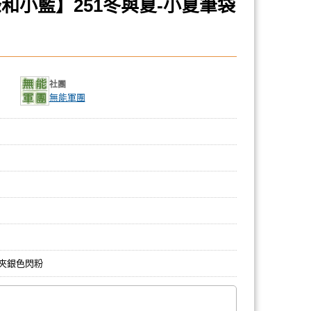
和小藍】251冬與夏-小夏筆袋
社團
無能軍團
夾銀色閃粉