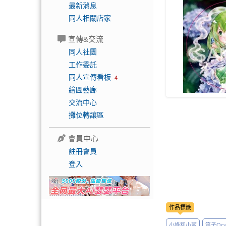
最新消息
同人相關店家
宣傳&交流
同人社團
工作委託
同人宣傳看板
4
繪圖藝廊
交流中心
攤位轉讓區
會員中心
註冊會員
登入
作品標籤
小綠和小藍
笛子Ocar