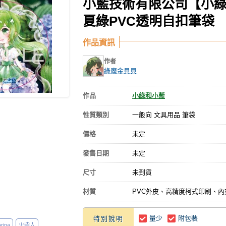
小藍技術有限公司【小綠
夏綠PVC透明自扣筆袋
作品資訊
作者
綠魔金貝貝
作品
小綠和小藍
性質類別
一般向 文具用品 筆袋
價格
未定
發售日期
未定
尺寸
未到貨
材質
PVC外皮、高精度柯式印刷、內
量少
附包裝
特別說明
ina
火柴人