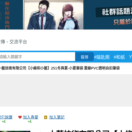
宣傳、交流平台
Y
#鑰匙圈
#和紙
搜尋
小藍技術有限公司【小綠和小藍】251冬與夏-小夏筆袋 夏綠PVC透明自扣筆袋
跟它說讚
加入喜愛
加入筆記
+1
+1