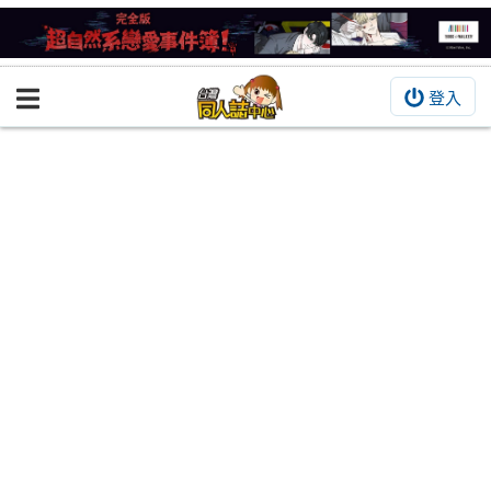
登入
BOOKY書集倉庫
同人作品
同人誌
同人周邊
同人數位作品
活動&消息
同人誌活動
最新消息
同人相關店家
宣傳&交流