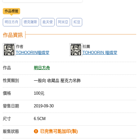
作品標籤
明日方舟
德克薩斯
能天使
阿米亞
紅豆
作品資訊
作者
社團
TOHOORIN喵燐堂
TOHOORIN 喵燐堂
作品
明日方舟
性質類別
一般向 收藏品 壓克力吊飾
價格
100元
發售日期
2019-09-30
尺寸
6.5CM
已完售可能加印(製)
販售狀態