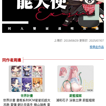
上傳於:
2019/08/29
更新於:
2025/07/07
檢舉此作品
同作者周邊
世界計畫
蔚藍檔案
世界計畫 畫框系列9CM星星扣超大
浦和花子 泳裝立牌 蔚藍檔案
吊飾 東彌 朝比奈真冬 曉山瑞希 東