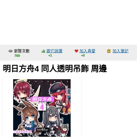
同人社團
工作委託
同人宣傳看板
繪圖藝廊
瀏覽次數
跟它說讚
加入喜愛
加入筆記
交流中心
+1
+0
769
攤位轉讓區
明日方舟4 同人透明吊飾 周邊
會員功能選單
會員中心
註冊會員
登入