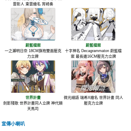
雲彰人 東雲繪名 宵崎奏
蔚藍檔案
蔚藍檔案
一之瀨明日奈 18CM旗袍雙面壓克
十字神名 Decagrammaton 蔚藍檔
力立牌
案 最長邊16CM壓克力立牌
世界計畫
微光細語 瑞希X繪名 世界計畫 同人
劍影殘歌 世界計畫同人立牌 神代類
壓克力立牌
天馬司
宣傳小喇叭