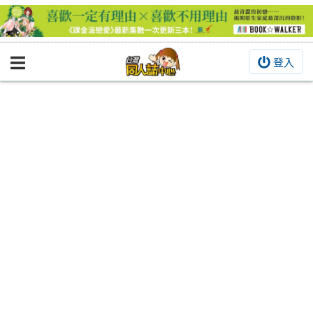
登入
BOOKY書集倉庫
同人作品
同人誌
同人周邊
同人數位作品
活動&消息
同人誌活動
最新消息
同人相關店家
宣傳&交流