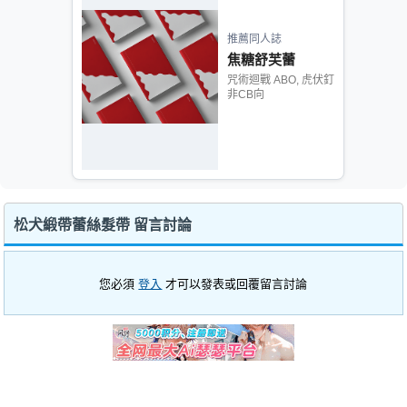
推薦同人誌
焦糖舒芙蕾
咒術迴戰 ABO, 虎伏釘
非CB向
松犬緞帶蕾絲髮帶 留言討論
您必須
登入
才可以發表或回覆留言討論