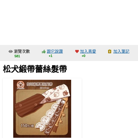
同人社團
工作委託
同人宣傳看板
繪圖藝廊
瀏覽次數
跟它說讚
加入喜愛
加入筆記
交流中心
+1
+0
581
攤位轉讓區
松犬緞帶蕾絲髮帶
會員功能選單
會員中心
註冊會員
登入