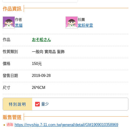
作品資訊
作者
社團
黑貓
紫粉星雲
作品
おそ松さん
性質類別
一般向 實用品 髮飾
價格
150元
發售日期
2019-09-28
尺寸
26*6CM
量少
特別說明
販售管道
https://myship.7-11.com.tw/general/detail/GM1909010358969
通販