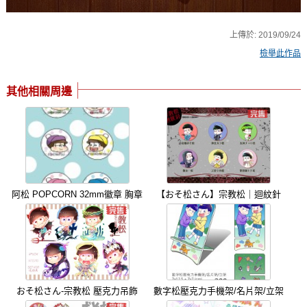
上傳於:
2019/09/24
檢舉此作品
其他相關周邊
阿松 POPCORN 32mm徽章 胸章
【おそ松さん】宗教松｜迴紋針
おそ松さん-宗教松 壓克力吊飾
數字松壓克力手機架/名片架/立架