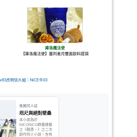
庫洛魔法使
【庫洛魔法使】審判者月雙面飲料提袋
83虎明信片組｜NiCE牛03
推薦同人誌
咫尺與絕對壁壘
本小說為於
NICONICO靜畫連載
之《戰勇。》之二次
創作同人小說。含有