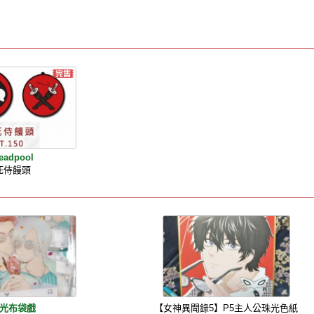
eadpool
死侍饅頭
光布袋戲
【女神異聞錄5】P5主人公珠光色紙