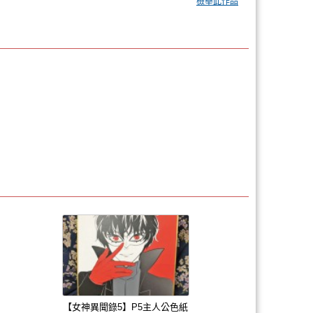
檢舉此作品
【女神異聞錄5】P5主人公色紙