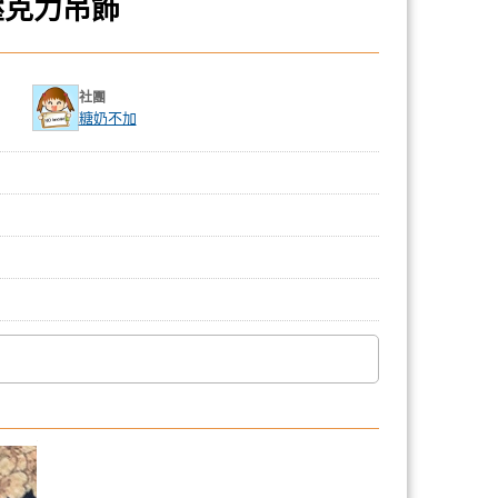
壓克力吊飾
社團
糖奶不加