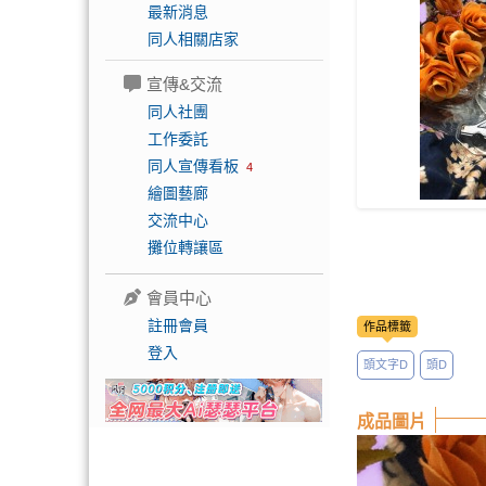
最新消息
同人相關店家
宣傳&交流
同人社團
工作委託
同人宣傳看板
4
繪圖藝廊
交流中心
攤位轉讓區
會員中心
註冊會員
作品標籤
登入
頭文字D
頭D
成品圖片