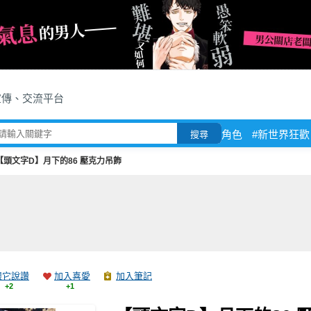
宣傳、交流平台
角色
#新世界狂歡
搜尋
【頭文字D】月下的86 壓克力吊飾
跟它說讚
加入喜愛
加入筆記
+2
+1