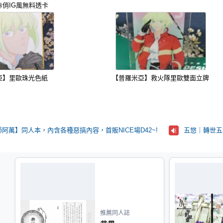
赤俏IG風無料透卡
亞】里歐珠光色紙
【普羅米亞】救火隊里歐雙面立牌
阿萬】同人本，內含各種惡搞內容，首販NICE場D42~!
五悠｜轉世五x
推薦同人誌