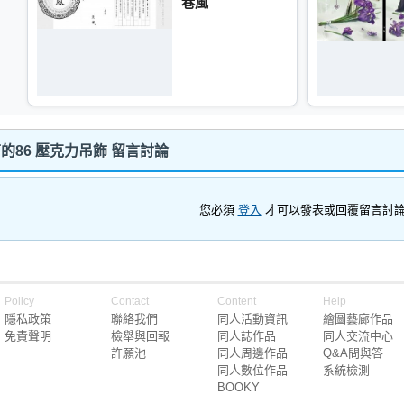
巷風
的86 壓克力吊飾 留言討論
您必須
登入
才可以發表或回覆留言討
Policy
Contact
Content
Help
隱私政策
聯絡我們
同人活動資訊
繪圖藝廊作品
免責聲明
檢舉與回報
同人誌作品
同人交流中心
許願池
同人周邊作品
Q&A問與答
同人數位作品
系統檢測
BOOKY