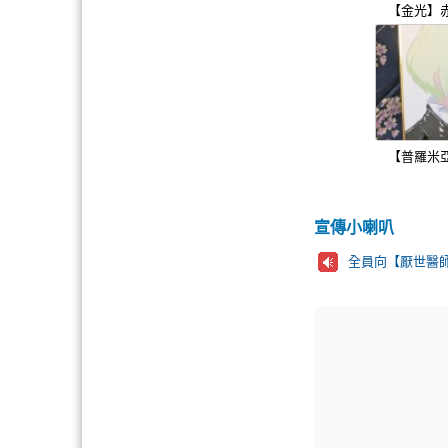
【金光】
【普羅米
宣傳小喇叭
全員向【厭世醫師