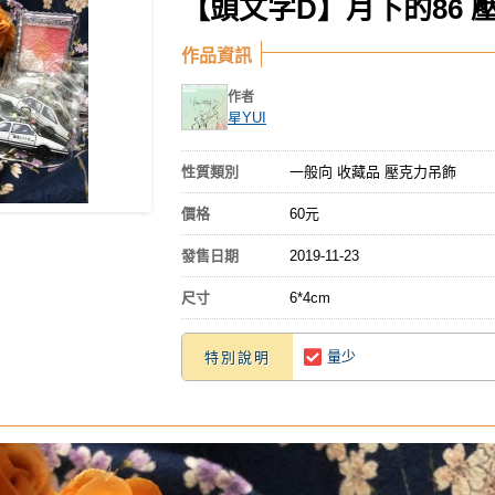
【頭文字D】月下的86 
作品資訊
作者
星YUI
性質類別
一般向 收藏品 壓克力吊飾
價格
60元
發售日期
2019-11-23
尺寸
6*4cm
量少
特別說明