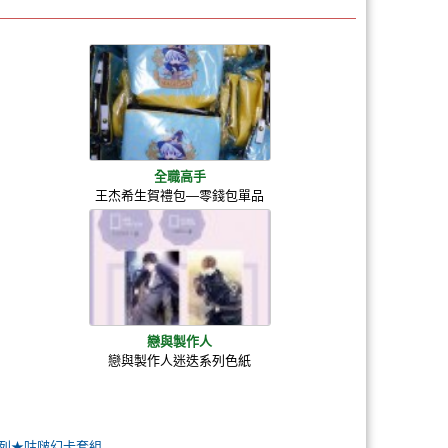
全職高手
王杰希生賀禮包—零錢包單品
戀與製作人
戀與製作人迷迭系列色紙
人系列★咕啵幻卡套組