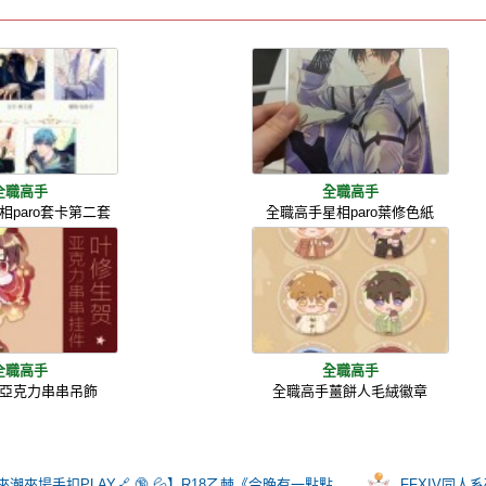
全職高手
全職高手
相paro套卡第二套
全職高手星相paro葉修色紙
全職高手
全職高手
亞克力串串吊飾
全職高手薑餅人毛絨徽章
[R18]【💍🍙心血來潮來場手扣PLAY🔗 🔞 💦】R18乙棘《今晚有一點點特別》
FFXIV同