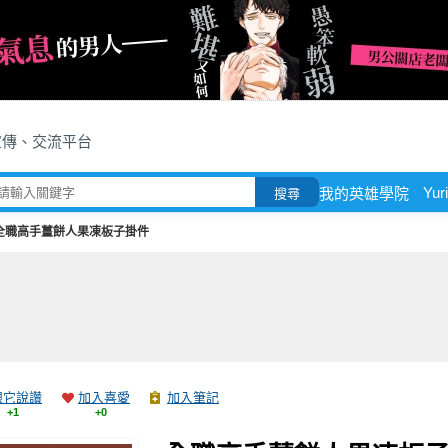
宣傳、交流平台
Yuri
我的英雄學院
搜尋
全職高手薑餅人果凍板子掛件
跟它說讚
加入喜愛
加入筆記
+1
+0