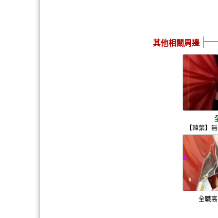
其他相關周邊
【韓葉】無
全職高