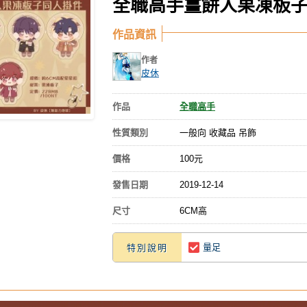
全職高手薑餅人果凍板
作品資訊
作者
皮休
作品
全職高手
性質類別
一般向 收藏品 吊飾
價格
100元
發售日期
2019-12-14
尺寸
6CM高
量足
特別說明