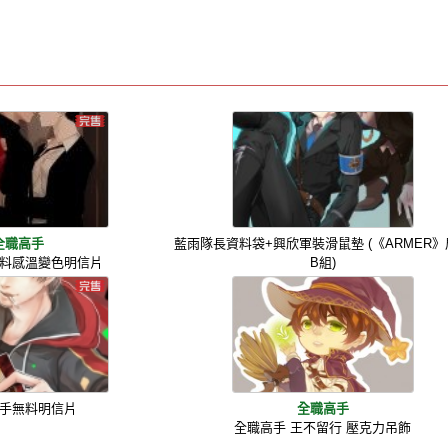
全職高手
藍雨隊長資料袋+興欣軍裝滑鼠墊 (《ARMER
料感溫變色明信片
B組)
手無料明信片
全職高手
全職高手 王不留行 壓克力吊飾