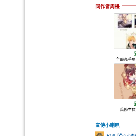
同作者周邊
全職高手星
葉修生賀
宣傳小喇叭