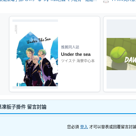
推薦同人誌
Under the sea
ツイステ 海寮中心本
凍板子掛件 留言討論
您必須
登入
才可以發表或回覆留言討