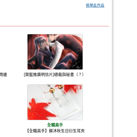
檢舉此作品
》周邊
[葉藍推廣明信片]總裁與秘書（？）
全職高手
【全職高手】蘇沐秋生日衍生耳夾