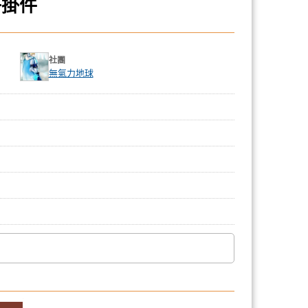
子掛件
社團
無氣力地球