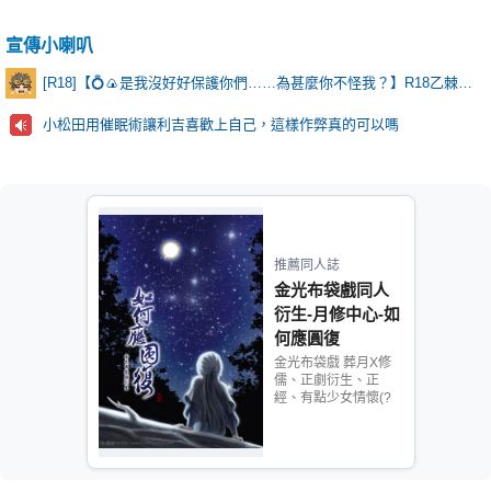
宣傳小喇叭
[R18]【💍🍙是我沒好好保護你們……為甚麼你不怪我？】R18乙棘《Poker Face》* 含本篇劇情
小松田用催眠術讓利吉喜歡上自己，這樣作弊真的可以嗎
推薦同人誌
金光布袋戲同人
衍生-月修中心-如
何應圓復
金光布袋戲 葬月X修
儒、正劇衍生、正
經、有點少女情懷(?