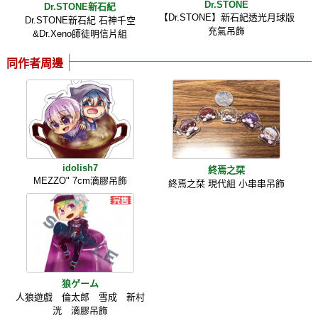
Dr.STONE
Dr.STONE新石紀
【Dr.STONE】新石紀透光月球版
Dr.STONE新石紀 石神千空
充氣吊飾
&Dr.Xeno師徒明信片組
同作者周邊
idolish7
終焉之栞
MEZZO" 7cm滴膠吊飾
終焉之栞 現代組 小串串吊飾
狼ゲーム
人狼遊戲 倫太郎 雪成 新村
洸 滴膠吊飾