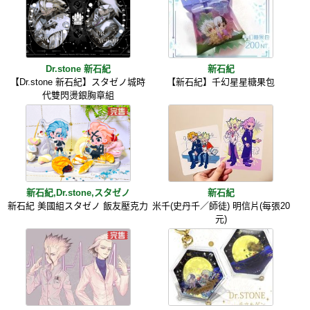
Dr.stone 新石紀
新石紀
【Dr.stone 新石紀】スタゼノ城時
【新石紀】千幻星星糖果包
代雙閃燙銀胸章組
新石紀,Dr.stone,スタゼノ
新石紀
新石紀 美國組スタゼノ 飯友壓克力
米千(史丹千／師徒) 明信片(每張20
元)