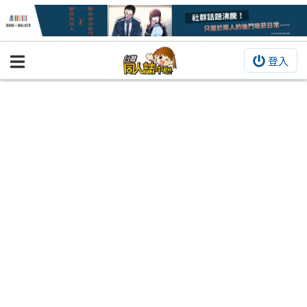
登入
BOOKY書集倉庫
同人作品
同人誌
同人周邊
同人數位作品
活動&消息
同人誌活動
最新消息
同人相關店家
宣傳&交流