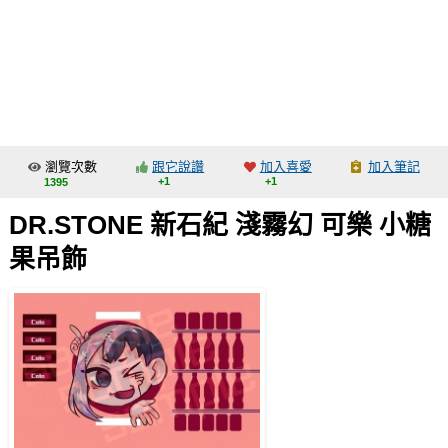
同人社團
工作委託
同人宣傳看板
繪圖藝廊
瀏覽次數
跟它說讚
加入喜愛
加入筆記
交流中心
+1
+1
1395
攤位轉讓區
DR.STONE 新石紀 淺霧幻 可樂 小糖
會員功能選單
果吊飾
會員中心
註冊會員
登入