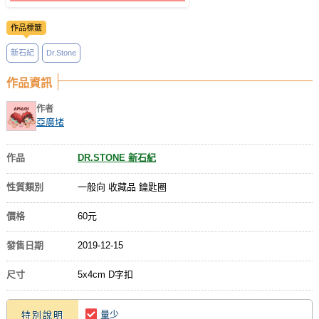
作品標籤
新石紀
Dr.Stone
作品資訊
作者
亞廣堵
作品
DR.STONE 新石紀
性質類別
一般向 收藏品 鑰匙圈
價格
60元
發售日期
2019-12-15
尺寸
5x4cm D字扣
量少
特別說明