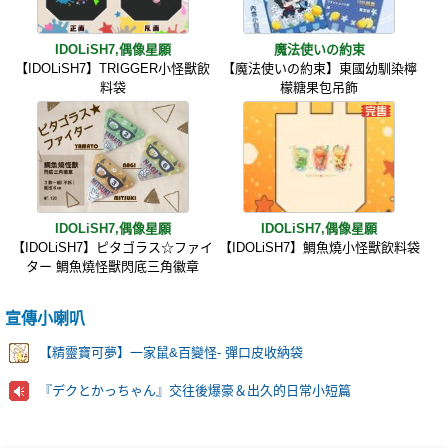
IDOLiSH7,偶像星願
魔法使いの約束
【IDOLiSH7】TRIGGER小怪獸飲
【魔法使いの約束】東國幼馴染檸
料袋
檬糖果包吊飾
IDOLiSH7,偶像星願
IDOLiSH7,偶像星願
【IDOLiSH7】ピタゴラス☆ファイ
【IDOLiSH7】鯛魚燒小怪獸飲料袋
ター 鯛魚燒怪獸閃底三角徽章
宣傳小喇叭
【精靈寶可夢】一家鼠&百變怪- 彈口皮收納袋
『デクとかっちゃん』交往後爆豪＆出久的日常小短篇