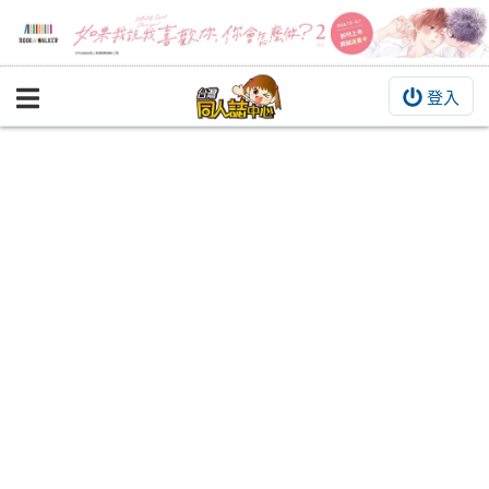
登入
BOOKY書集倉庫
同人作品
同人誌
同人周邊
同人數位作品
活動&消息
同人誌活動
最新消息
同人相關店家
宣傳&交流