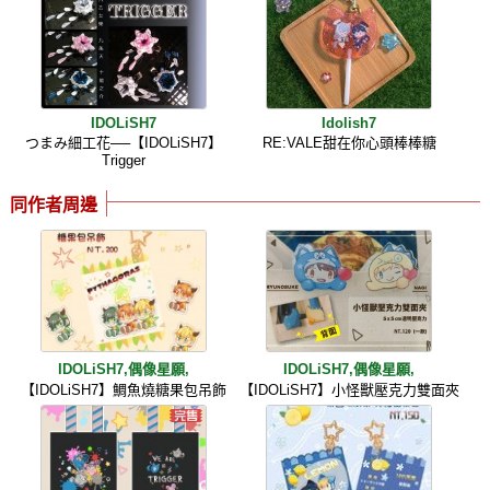
IDOLiSH7
Idolish7
つまみ細工花──【IDOLiSH7】
RE:VALE甜在你心頭棒棒糖
Trigger
同作者周邊
IDOLiSH7,偶像星願,
IDOLiSH7,偶像星願,
【IDOLiSH7】鯛魚燒糖果包吊飾
【IDOLiSH7】小怪獸壓克力雙面夾