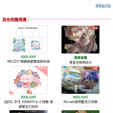
檢舉此作品
其他相關周邊
IDOLiSH7
偶像星願
MEZZO"相親相愛雙面帆布袋
燙金空咎明信片
IDOLiSH7
IDOLiSH7
(加印)【I7】KINAKO & 小怪獸 滴
Re:vale透明壓克力吊飾
膠壓克力別針