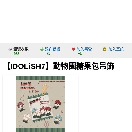
同人社團
工作委託
同人宣傳看板
繪圖藝廊
瀏覽次數
跟它說讚
加入喜愛
加入筆記
交流中心
+1
+1
988
攤位轉讓區
【IDOLiSH7】動物園糖果包吊飾
會員功能選單
會員中心
註冊會員
登入