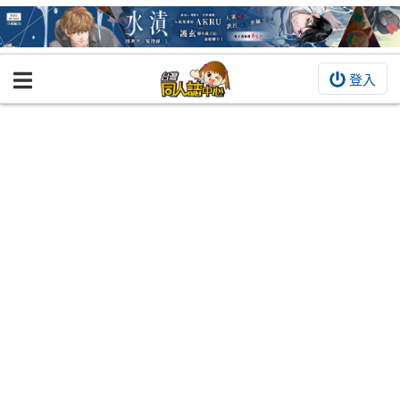
登入
BOOKY書集倉庫
同人作品
同人誌
同人周邊
同人數位作品
活動&消息
同人誌活動
最新消息
同人相關店家
宣傳&交流