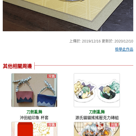
上傳於:
2019/12/16
更新於:
2020/12/10
檢舉此作品
其他相關周邊
刀劍亂舞
刀劍亂舞
沖田組印象 杯套
源氏貓貓搖搖壓克力磚組