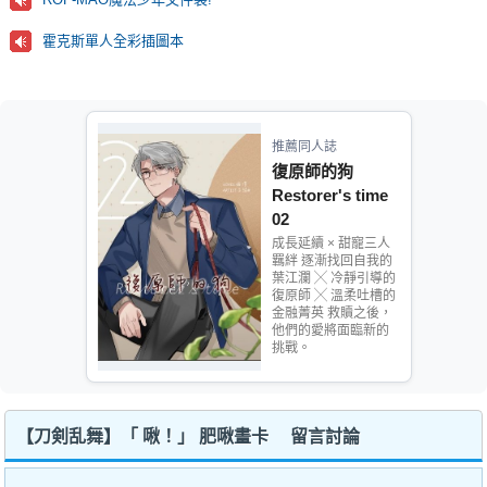
霍克斯單人全彩插圖本
推薦同人誌
復原師的狗
Restorer's time
02
成長延續 × 甜寵三人
羈絆 逐漸找回自我的
葉江瀾 ╳ 冷靜引導的
復原師 ╳ 溫柔吐槽的
金融菁英 救贖之後，
他們的愛將面臨新的
挑戰。
【刀剣乱舞】「 啾！」 肥啾畫卡 留言討論