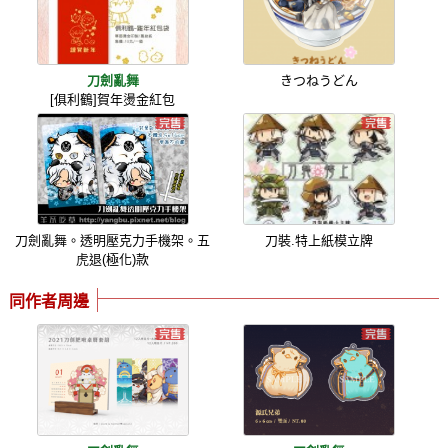
刀劍亂舞
きつねうどん
[俱利鶴]賀年燙金紅包
刀劍亂舞。透明壓克力手機架。五
刀裝.特上紙模立牌
虎退(極化)款
同作者周邊