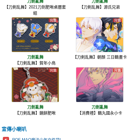
刀劍亂舞
刀劍亂舞
【刀剣乱舞】2021刀劍肥啾桌曆套
【刀剣乱舞】源氏兄弟
組
刀劍亂舞
【刀剣乱舞】朝顏 三日鶴畫卡
【刀剣乱舞】賀年小鳥
刀劍亂舞
刀劍亂舞
【刀剣乱舞】鏡餅肥啾
【消費禮】鶴丸國永小卡
宣傳小喇叭
ROF-MAO魔法少年文件袋!