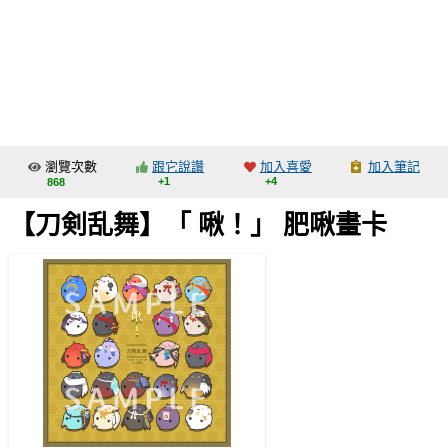
同人社團
工作委託
同人宣傳看板
繪圖藝廊
瀏覽次數
跟它說讚
加入喜愛
加入筆記
交流中心
+1
+4
868
攤位轉讓區
【刀剣乱舞】「 啾！」 肥啾畫卡
會員功能選單
會員中心
註冊會員
登入