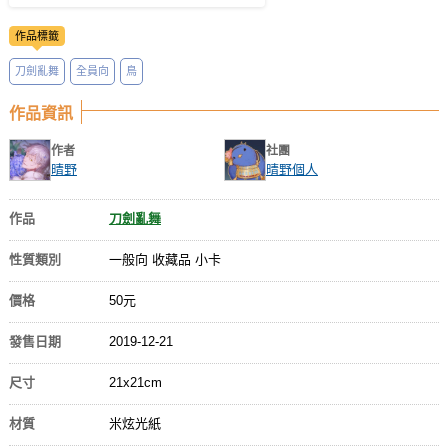
作品標籤
刀劍亂舞
全員向
鳥
作品資訊
作者
社團
晴野
晴野個人
作品
刀劍亂舞
性質類別
一般向 收藏品 小卡
價格
50元
發售日期
2019-12-21
尺寸
21x21cm
材質
米炫光紙