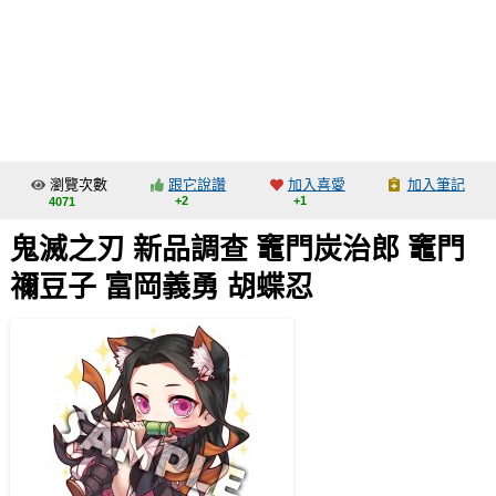
同人社團
工作委託
同人宣傳看板
繪圖藝廊
瀏覽次數
跟它說讚
加入喜愛
加入筆記
交流中心
+2
+1
4071
攤位轉讓區
鬼滅之刃 新品調查 竈門炭治郎 竈門
會員功能選單
禰豆子 富岡義勇 胡蝶忍
會員中心
註冊會員
登入