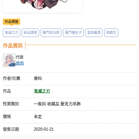
作品標籤
鬼滅之刃
新品調查
竈門炭治郎
竈門禰豆子
富岡義勇
胡蝶忍
作品資訊
代理
燒肉
作者/社團
摩科
作品
鬼滅之刃
性質類別
一般向 收藏品 壓克力吊飾
價格
未定
發售日期
2020-01-21