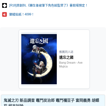
[R18]原創BL《轉生後被筆下角色給監禁了》暑假場預定！
獅綾貼紙！4099！
推薦同人誌
遺忘之國
Bang Dream - Ave
Mujica
鬼滅之刃 新品調查 竈門炭治郎 竈門禰豆子 富岡義勇 胡蝶