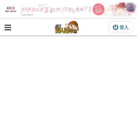
登入
BOOKY書集倉庫
同人作品
同人誌
同人周邊
同人數位作品
活動&消息
同人誌活動
最新消息
同人相關店家
宣傳&交流