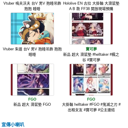
Vtuber 嗚夫沃夫 台V 男V 抱睡吊飾
Hololive EN 古拉 大掛軸 大滑鼠墊
抱抱 睡睡
A B 款 FF38 開放現場預購
Vtuber 朱道 台V 男V 抱睡吊飾 抱抱
寶可夢
睡睡
新品 超大 滑鼠墊 #helltaker #楓之
谷 #寶可夢
FGO
FGO
新品 超大 滑鼠墊 FGO
大掛軸 helltaker #FGO #鬼滅之刃 #
出租女友 #寶可夢 #公主連結
宣傳小喇叭