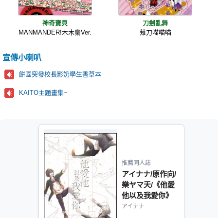
神奇寶貝
刀劍亂舞
MANMANDER!木木梟Ver.
薙刀喵喵喵
宣傳小喇叭
餅國突發校長影奶學生香草本
KAITO主題畫集~
推薦同人誌
アイナナ/原作向/
樂ヤマ天/《他愛
他以及我愛你》
アイナナ