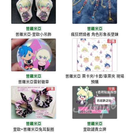
普羅米亞
普羅米亞
普羅米亞-里歐小吊飾
瘋狂燃燒者 角色形象長墜鍊
普羅米亞
普羅米亞 票卡夾/卡套/車票夾 現場
普羅米亞雷射徽章
預購
普羅米亞
普羅米亞
里歐+普羅米亞兔耳髮圈
里歐譴責立牌