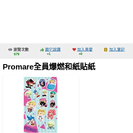
同人社團
工作委託
同人宣傳看板
繪圖藝廊
瀏覽次數
跟它說讚
加入喜愛
加入筆記
交流中心
+1
+0
679
攤位轉讓區
Promare全員爆燃和紙貼紙
會員功能選單
會員中心
註冊會員
登入