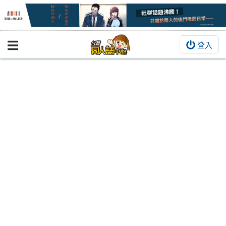
登入
BOOKY書集倉庫
同人作品
同人誌
同人周邊
同人數位作品
活動&消息
同人誌活動
最新消息
同人相關店家
宣傳&交流