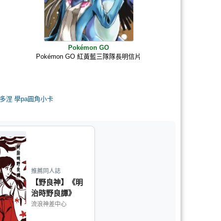
Pokémon GO
Pokémon GO 紅黃藍三隊隊長明信片
多涅 學pa圓角小卡
推薦同人誌
【野良神】《明
治時野良譚》
流浪神差中心