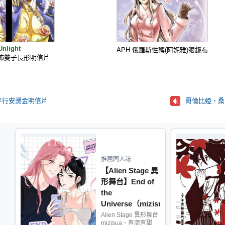
Unlight
APH 俄羅斯性轉(阿妮雅)眼鏡布
t 恐怖雙子長形明信片
平行安燙金明信片
哥倫比婭、桑
推薦同人誌
【Alien Stage 異
形舞台】End of
the
Universe（mizisua）
Alien Stage 異形舞台
mizisua、有虐有甜