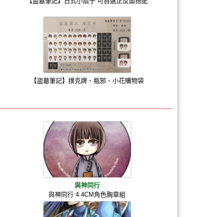
【盜墓筆記】日式小扇子 可自選正反面搭配
【盜墓筆記】撲克牌、瓶邪、小花購物袋
與神同行
與神同行 4.4CM角色胸章組