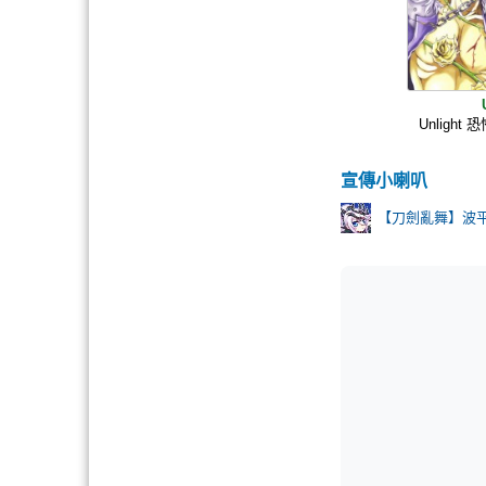
Unligh
宣傳小喇叭
【刀劍亂舞】波