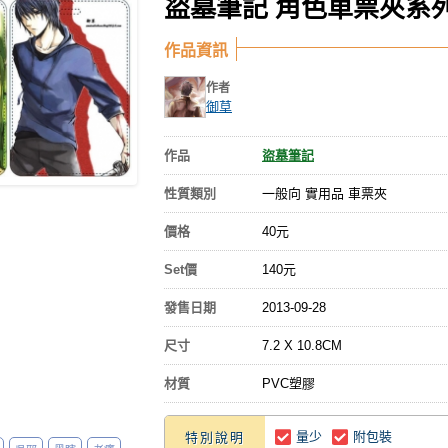
盜墓筆記 角色車票夾系
作品資訊
作者
御草
作品
盜墓筆記
性質類別
一般向 實用品 車票夾
價格
40元
Set價
140元
發售日期
2013-09-28
尺寸
7.2 X 10.8CM
材質
PVC塑膠
量少
附包裝
特別說明