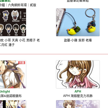
盜墓筆記
盜墓筆記徽章組
鈴鐺｜六角銅鈴耳環｜貳版
 小哥 天真 小花 黑瞎子 老
盜墓-小雞 吳邪 老癢
二月紅 潘子
Unlight
APH
ht 出葉&迪諾眼鏡布
APH 灣娘壓克力吊飾