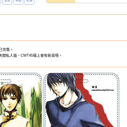
吳邪
黑瞎
老癢
哥款已完售。
小哥款票夾開私人版，CWT45場上會有新貨唷。