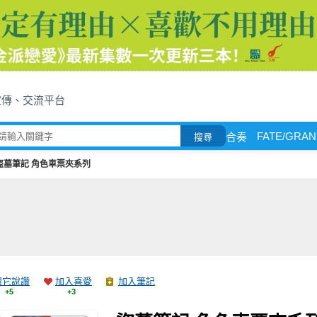
宣傳、交流平台
FATE/GRA
合奏
搜尋
盜墓筆記 角色車票夾系列
跟它說讚
加入喜愛
加入筆記
+5
+3