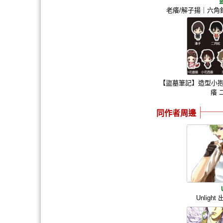
老癢/解子揚｜六角
【盜墓筆記】造型小抱枕
癢 
同作者周邊
Unlig