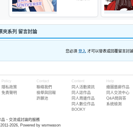
票夾系列 留言討論
您必須
登入
才可以發表或回覆留言討
Policy
Contact
Content
Help
隱私政策
聯絡我們
同人活動資訊
繪圖藝廊作品
免責聲明
檢舉與回報
同人誌作品
同人交流中心
許願池
同人周邊作品
Q&A問與答
同人數位作品
系統檢測
BOOKY
作品、交流或討論的服務
 2011-2026, Powered by wsmwason