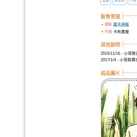
盜墓
車票夾
小哥
販售管道
露天通販
通販
卡布書屋
代理
其他說明
2015/11/16 - 小
2017/1/4 - 
成品圖片