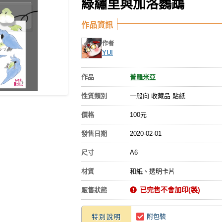
綠繡里與加洛鸚鵡
作品資訊
作者
YUI
作品
普羅米亞
性質類別
一般向 收藏品 貼紙
價格
100元
發售日期
2020-02-01
尺寸
A6
材質
和紙、透明卡片
已完售不會加印(製)
販售狀態
附包裝
特別說明