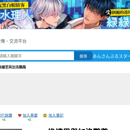
宣傳、交流平台
あんさんぶるスタ
搜尋
綠繡里與加洛鸚鵡
跟它說讚
加入喜愛
加入筆記
+1
+1