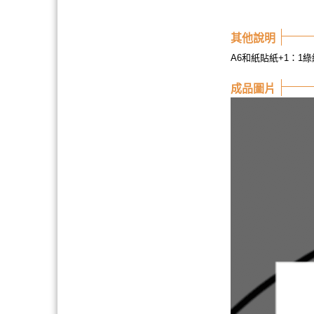
其他說明
A6和紙貼紙+1：1
成品圖片