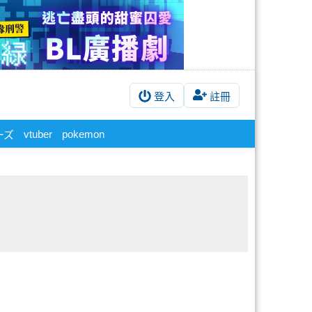
登入
註冊
vtuber
pokemon
ーズ