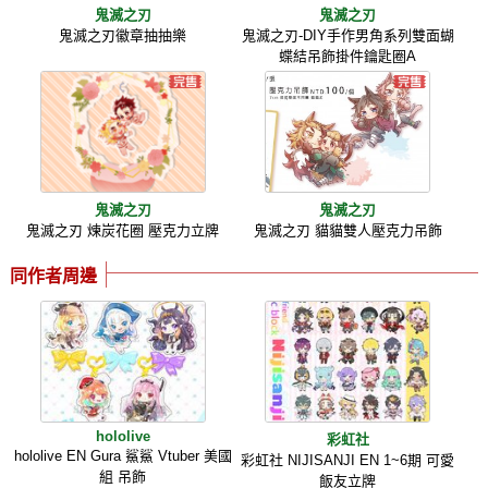
鬼滅之刃
鬼滅之刃
鬼滅之刃徽章抽抽樂
鬼滅之刃-DIY手作男角系列雙面蝴
蝶結吊飾掛件鑰匙圈A
鬼滅之刃
鬼滅之刃
鬼滅之刃 煉炭花圈 壓克力立牌
鬼滅之刃 貓貓雙人壓克力吊飾
同作者周邊
hololive
彩虹社
hololive EN Gura 鯊鯊 Vtuber 美國
彩虹社 NIJISANJI EN 1~6期 可愛
組 吊飾
飯友立牌