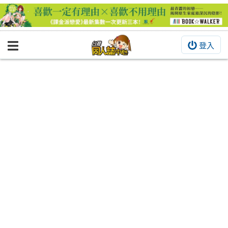
登入
BOOKY書集倉庫
同人作品
同人誌
同人周邊
同人數位作品
活動&消息
同人誌活動
最新消息
同人相關店家
宣傳&交流