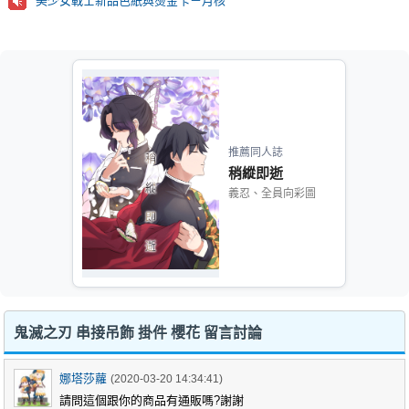
美少女戰士新品色紙與燙金卡－月核
推薦同人誌
稍縱即逝
義忍、全員向彩圖
鬼滅之刃 串接吊飾 掛件 櫻花 留言討論
娜塔莎蘿
(2020-03-20 14:34:41)
請問這個跟你的商品有通販嗎?謝謝