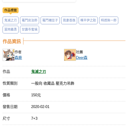
作品標籤
鬼滅之刃
竈門炭治郎
竈門禰豆子
我妻善逸
嘴平伊之助
時透無一郎
冨岡義勇
甘露寺蜜璃
作品資訊
作者
社團
森鹿
Deer森
作品
鬼滅之刃
性質類別
一般向 收藏品 壓克力吊飾
價格
150元
發售日期
2020-02-01
尺寸
7+3