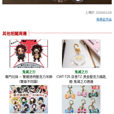
上傳於:
2020/01/28
檢舉此作品
其他相關周邊
鬼滅之刃
鬼滅之刃
竈門兄妹 ─ 雙層透明壓克力吊飾
CWT-T25 炭善TZ 燙金壓克力鑰匙
（雙面不同圖）
圈 鬼滅之刃週邊