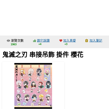
同人社團
工作委託
同人宣傳看板
繪圖藝廊
瀏覽次數
跟它說讚
加入喜愛
加入筆記
交流中心
+4
+3
1963
攤位轉讓區
鬼滅之刃 串接吊飾 掛件 櫻花
會員功能選單
會員中心
註冊會員
登入