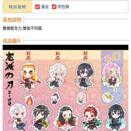
量足
附包裝
特別說明
其他說明
雙層壓克力,雙面不同圖
成品圖片