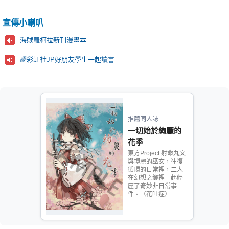
宣傳小喇叭
海賊羅柯拉新刊漫畫本
🌈彩虹社JP好朋友學生一起讀書
推薦同人誌
一切始於絢麗的
花季
東方Project 射命丸文
與博麗的巫女，往復
循環的日常裡，二人
在幻想之鄉裡一起經
歷了奇妙非日常事
件。（花吐症）