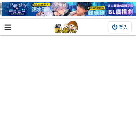
登入
BOOKY書集倉庫
同人作品
同人誌
同人周邊
同人數位作品
活動&消息
同人誌活動
最新消息
同人相關店家
宣傳&交流