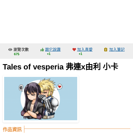
同人社團
工作委託
同人宣傳看板
繪圖藝廊
瀏覽次數
跟它說讚
加入喜愛
加入筆記
交流中心
+1
+1
675
攤位轉讓區
Tales of vesperia 弗連x由利 小卡
會員功能選單
會員中心
註冊會員
登入
作品資訊