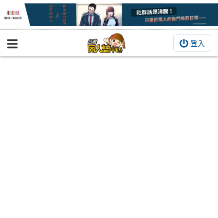
登入
BOOKY書集倉庫
同人作品
同人誌
同人周邊
同人數位作品
活動&消息
同人誌活動
最新消息
同人相關店家
宣傳&交流