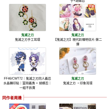
子+胡蝶忍
鬼滅之刃
鬼滅之刃
鬼滅之刃手工耳環
【鬼滅之刃】現代趴囉明信片-第二
彈
FF46/CWT72｜鬼滅之刃同人義忍
鬼滅之刃
水晶轉印貼｜冨岡義勇 + 胡蝶忍｜
鬼滅之刃 。印象耳環
一組不拆賣
同作者周邊