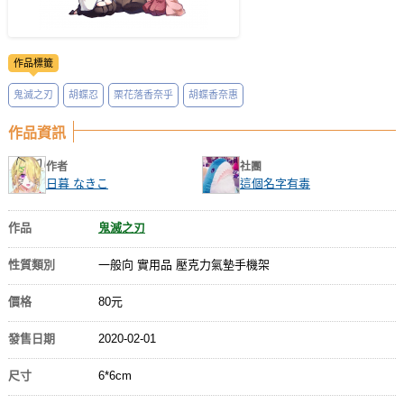
作品標籤
鬼滅之刃
胡蝶忍
栗花落香奈乎
胡蝶香奈惠
作品資訊
作者
社團
日暮 なきこ
這個名字有毒
作品
鬼滅之刃
性質類別
一般向 實用品 壓克力氣墊手機架
價格
80元
發售日期
2020-02-01
尺寸
6*6cm