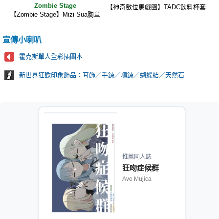
Zombie Stage
【神奇數位馬戲團】TADC飲料杯套
【Zombie Stage】Mizi Sua胸章
宣傳小喇叭
霍克斯單人全彩插圖本
新世界狂歡印象飾品：耳飾／手鍊／項鍊／蝴蝶結／天然石
推薦同人誌
狂吻症候群
Ave Mujica