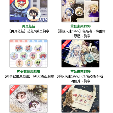
再見菈菈
重返未來1999
【再見菈菈】菈菈&茉里胸章
【重返未來1999】無名者、梅蕾爾
｜厚壓、胸章
神奇數位馬戲團
重返未來1999
【神奇數位馬戲團】TADC霧面胸章
【重返未來1999】637新衣好好看｜
明信片、胸章