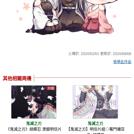
上傳於:
2020/02/01
更新於:
2020/08/08
檢舉此作品
其他相關周邊
鬼滅之刃
鬼滅之刃
《鬼滅之刃》胡蝶忍 燙銀明信片
【鬼滅之刃】明信片組◇竈門禰豆