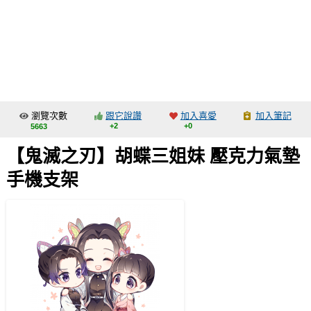
同人社團
工作委託
同人宣傳看板
繪圖藝廊
瀏覽次數
跟它說讚
加入喜愛
加入筆記
交流中心
+2
+0
5663
攤位轉讓區
【鬼滅之刃】胡蝶三姐妹 壓克力氣墊
會員功能選單
手機支架
會員中心
註冊會員
登入