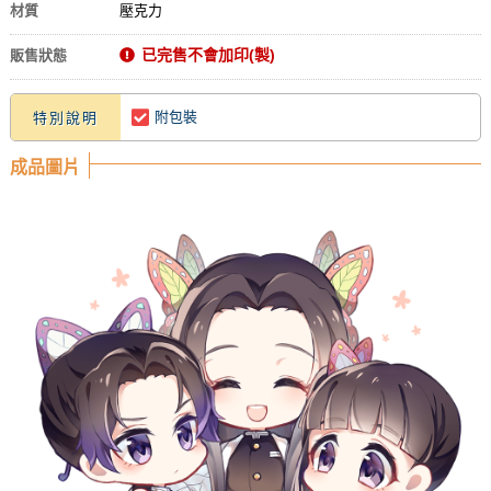
材質
壓克力
已完售不會加印(製)
販售狀態
附包裝
特別說明
成品圖片