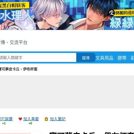
宣傳、交流平台
文具用品
膠帶
搜尋
寶可夢皮卡丘、伊布杯套
跟它說讚
加入喜愛
加入筆記
+1
+0