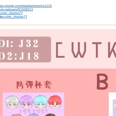
sites.google.com/view/iamchocho1215
ixiv.net/users/51539213
am.com/_chocho77
witter.com/_chocho77