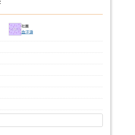
套
社團
血汗淚