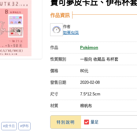
寶可夢皮卡丘、伊布杯
作品資訊
作者
如蕉似柒
作品
Pokèmon
性質類別
一般向 收藏品 布杯套
價格
80元
發售日期
2020-02-08
尺寸
7.5*12.5cm
材質
棉帆布
量足
特別說明
#皮卡丘
#伊布