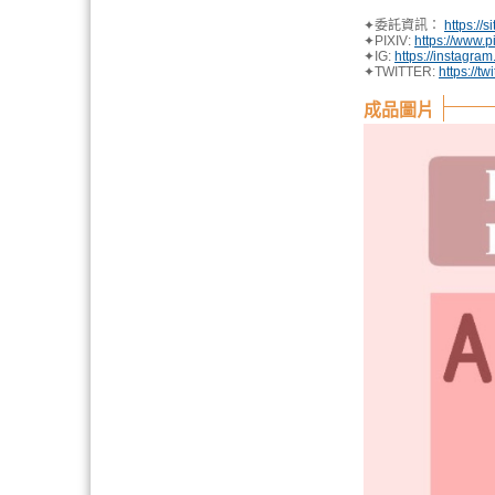
✦委託資訊：
https://
✦PIXIV:
https://www.p
✦IG:
https://instagr
✦TWITTER:
https://t
成品圖片