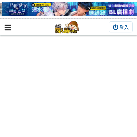
登入
BOOKY書集倉庫
同人作品
同人誌
同人周邊
同人數位作品
活動&消息
同人誌活動
最新消息
同人相關店家
宣傳&交流