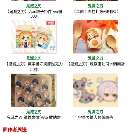
鬼滅之刃
鬼滅之刃
【鬼滅之刃】7cm糰子掛件~兩個
【二創｜炎柱】方形明信片
300
鬼滅之刃
鬼滅之刃
【鬼滅之刃】萬事御守滴膠壓克力
【鬼滅之刃】煉獄蛋吐司木頭胸針
吊飾
鬼滅之刃
鬼滅之刃
鬼滅之刃 錆義表情包A6 收納盒
宇善表情大頭紙膠帶
同作者周邊