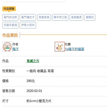
作品標籤
竈門炭治郎
竈門禰豆子
我妻善逸
嘴平伊之助
富岡義勇
蝴蝶忍
甘露寺蜜璃
伊黑小芭內
作品資訊
作者
社團
喵子
Ya喵子的貓窩
作品
鬼滅之刃
性質類別
一般向 收藏品 耳環
價格
290元
發售日期
2020-02-01
尺寸
約1cm小壓克力片