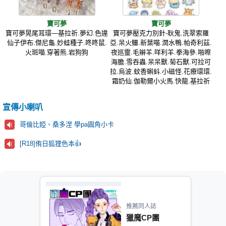
寶可夢
寶可夢
寶可夢晃尾耳環—基拉祈.夢幻.色違
寶可夢壓克力別針-耿鬼.洗翠索羅
仙子伊布.傑尼龜.妙蛙種子.咚咚鼠.
亞.呆火鱷.新葉喵.潤水鴨.帕奇利茲.
火斑喵.穿著熊.岩狗狗
夜巡靈.毛辮羊.咩利羊.拳海參.啪嚓
海膽.雪吞蟲.呆呆獸.菊石獸.可拉可
拉.烏波.蚊香蝌蚪.小磁怪.花療環環.
霜奶仙.伽勒爾小火馬.快龍.基拉祈
宣傳小喇叭
哥倫比婭、桑多涅 學pa圓角小卡
[R18]侑日狐狸色本👍
推薦同人誌
獵魔CP團