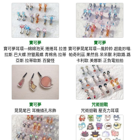
寶可夢
寶可夢
寶可夢耳環—綿綿泡芙.捲捲耳.拉普
寶可夢晃尾耳環—風鈴鈴.超能妙喵.
拉斯.巴大蝶.狩獵鳳蝶.青棉鳥.拉蒂
帕奇利茲.果然翁.呆呆獸.利歐路.路
亞斯.拉蒂歐斯.百變怪
卡利歐.美娜斯.正負電拍拍
寶可夢
咒術迴戰
晃晃尾巴 耳機插孔吊飾
咒術迴戰 壓克力耳環