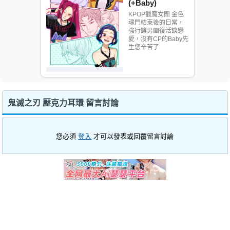
(+Baby)
KPOP獵魔女團 金色
魂門結束後的日常，
強行讓男團復活談戀
愛，沒有CP的Baby先
生您辛苦了
鬼滅之刃 壓克力耳環 留言討論
您必須
登入
才可以發表或回覆留言討論