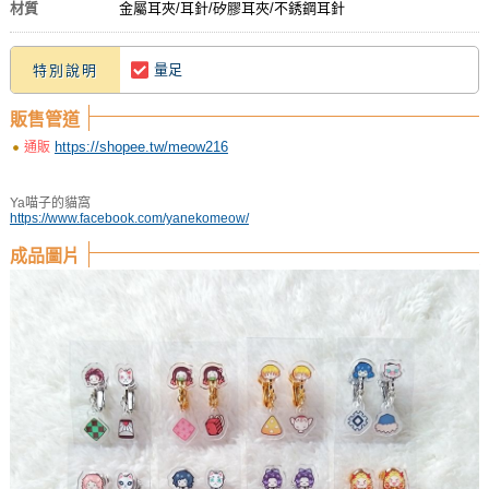
材質
金屬耳夾/耳針/矽膠耳夾/不銹鋼耳針
量足
特別說明
販售管道
https://shopee.tw/meow216
通販
Ya喵子的貓窩
https://www.facebook.com/yanekomeow/
成品圖片