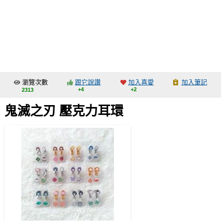
同人社團
工作委託
同人宣傳看板
繪圖藝廊
瀏覽次數
跟它說讚
加入喜愛
加入筆記
交流中心
+4
+2
2313
攤位轉讓區
鬼滅之刃 壓克力耳環
會員功能選單
會員中心
註冊會員
登入