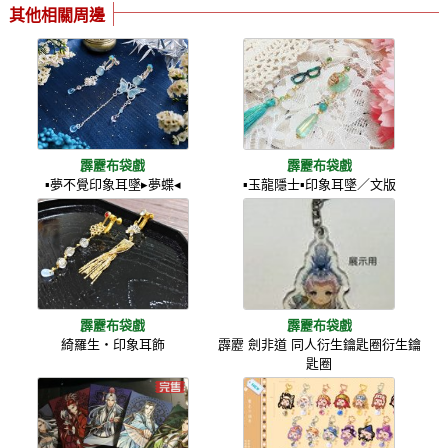
其他相關周邊
霹靂布袋戲
霹靂布袋戲
▪夢不覺印象耳墜▸夢蝶◂
▪玉龍隱士▪印象耳墜／文版
霹靂布袋戲
霹靂布袋戲
綺羅生‧印象耳飾
霹靂 劍非道 同人衍生鑰匙圈衍生鑰
匙圈