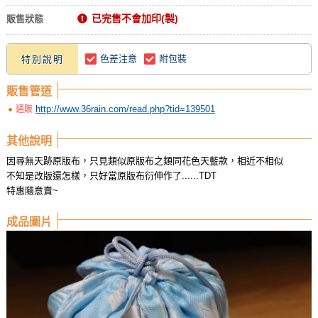
已完售不會加印(製)
販售狀態
色差注意
附包裝
特別說明
販售管道
http://www.36rain.com/read.php?tid=139501
通販
其他說明
因尋無天跡原版布，只見類似原版布之類同花色天藍款，相近不相似
不知是改版還怎樣，只好當原版布衍伸作了......TDT
特惠隨意賣~
成品圖片