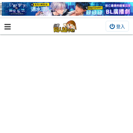
登入
BOOKY書集倉庫
同人作品
同人誌
同人周邊
同人數位作品
活動&消息
同人誌活動
最新消息
同人相關店家
宣傳&交流