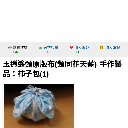
同人社團
工作委託
同人宣傳看板
繪圖藝廊
瀏覽次數
跟它說讚
加入喜愛
加入筆記
交流中心
+1
+1
647
攤位轉讓區
玉逍遙類原版布(類同花天藍)-手作製
會員功能選單
品：柿子包(1)
會員中心
註冊會員
登入