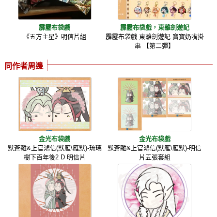
霹靂布袋戲
霹靂布袋戲，東離劍遊記
《五方主星》明信片組
霹靂布袋戲 東離劍遊記 寶寶奶嘴掛
串 【第二彈】
同作者周邊
金光布袋戲
金光布袋戲
默蒼離&上官鴻信(默雁\雁默)-琉璃
默蒼離&上官鴻信(默雁\雁默)-明信
樹下百年後2 D 明信片
片五張套組