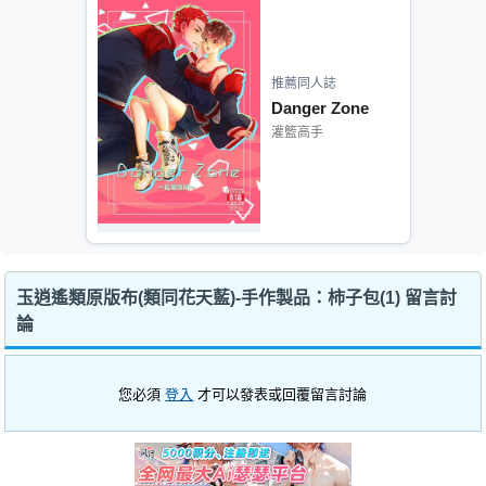
推薦同人誌
Danger Zone
灌籃高手
玉逍遙類原版布(類同花天藍)-手作製品：柿子包(1) 留言討
論
您必須
登入
才可以發表或回覆留言討論