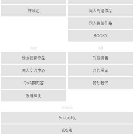
許願池
同人周邊作品
同人數位作品
BOOKY
Help
Ad
繪圖藝廊作品
刊登廣告
同人交流中心
合作提案
Q&A問與答
贊助我們
系統檢測
Mobile
Android版
iOS版