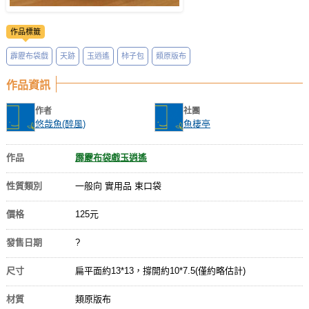
作品標籤
霹靂布袋戲
天跡
玉逍遙
柿子包
類原版布
作品資訊
作者
社團
悠哉魚(醉風)
魚棲亭
作品
霹靂布袋戲玉逍遙
性質類別
一般向 實用品 束口袋
價格
125元
發售日期
?
尺寸
扁平面約13*13，撐開約10*7.5(僅約略估計)
材質
類原版布