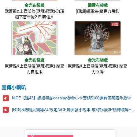
金光布袋戲
霹靂布袋戲
默蒼離&上官鴻信(默雁\雁默)-琉璃
[印調]綺羅生-壓克力吊飾
樹下百年後2 E 明信片
金光布袋戲
金光布袋戲
默蒼離&上官鴻信(默雁\雁默)-壓克
默蒼離&上官鴻信(默雁\雁默)-壓克
力自組版
力立牌
宣傳小喇叭
NiCE【雞43】妮姬毒蛇cosplay燙金小卡套組$100還有滿額贈手扇🩷
[R18]S級哨兵嚮導AU設定NiCE場突發小說本-成x賢x辰3P精神疏導+靈肉合一🫶