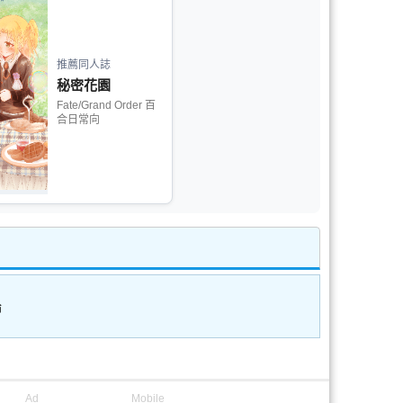
推薦同人誌
秘密花園
Fate/Grand Order 百
合日常向
論
Ad
Mobile