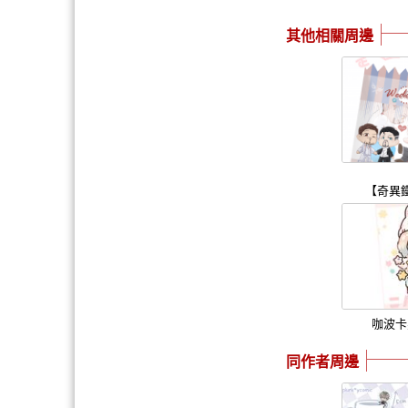
其他相關周邊
【奇異
咖波卡
同作者周邊