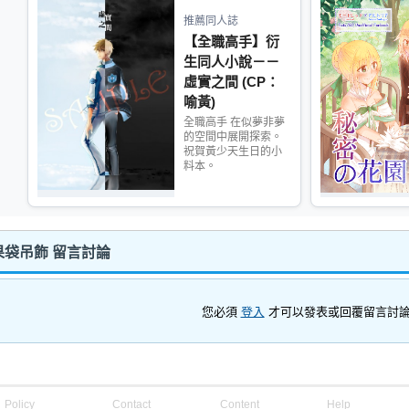
推薦同人誌
【全職高手】衍
生同人小說－－
虛實之間 (CP：
喻黃)
全職高手 在似夢非夢
的空間中展開探索。
祝賀黃少天生日的小
料本。
袋吊飾 留言討論
您必須
登入
才可以發表或回覆留言討
Policy
Contact
Content
Help