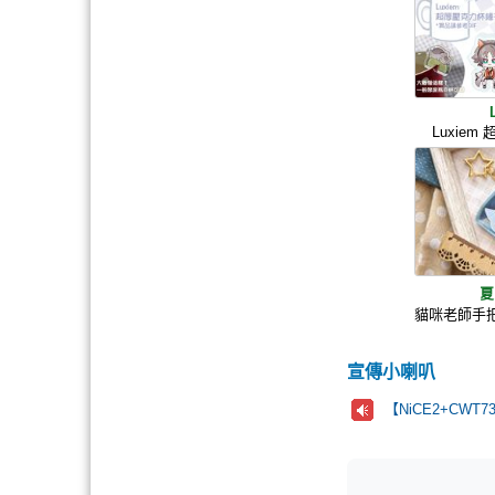
Luxie
夏
貓咪老師手
宣傳小喇叭
【NiCE2+CW