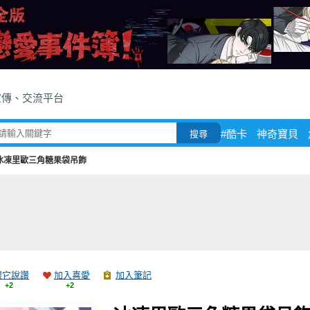
宣傳、交流平台
#酷卡
神奇寶貝
搜尋
冰凍里歐三角糖果袋吊飾
跟它說讚
加入喜愛
加入筆記
+2
+2