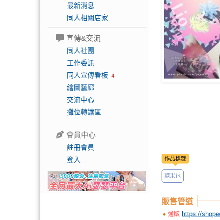
最新消息
同人相關店家
宣傳&交流
同人社團
工作委託
同人宣傳看板
4
繪圖藝廊
交流中心
攤位轉讓區
會員中心
註冊會員
登入
作品標籤
糖果包
販售管道
https://s
通販