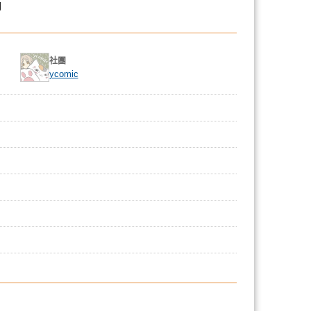
飾
社團
ycomic