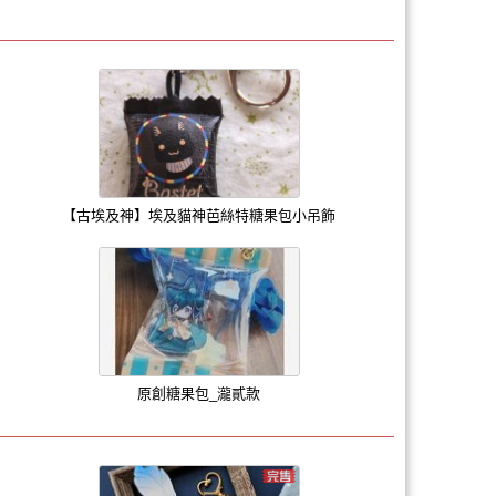
【古埃及神】埃及貓神芭絲特糖果包小吊飾
原創糖果包_瀧貳款