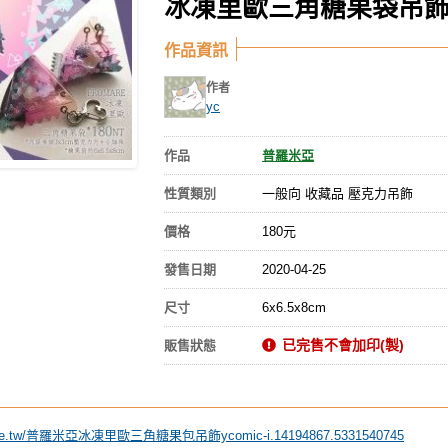
冰凍里歐三角糖果袋吊
作品資訊
作者
yc
作品
普羅米亞
性質類別
一般向 收藏品 壓克力吊飾
價格
180元
發售日期
2020-04-25
尺寸
6x6.5x8cm
已完售不會加印(製)
販售狀態
hopee.tw/普羅米亞冰凍里歐三角糖果包吊飾ycomic-i.14194867.5331540745