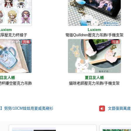
Luxiem
Luxiem
m 超厚壓克力杯緣子
彎版Quilldren壓克力吊飾/手機支架
目友人帳
夏目友人帳
把杯鏤空壓克力吊飾
貓咪老師壓克力吊飾/手機支架
T73】努努/10CM娃娃用夏威夷襯衫
文藝復興萬歲!