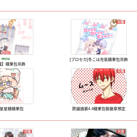
mcu
[プロセカ]冬こは充氣糖果包吊飾
鐵】糖果包吊飾
星星糖糖果包
跌貓通慕4.4糖果包裝徽章預定