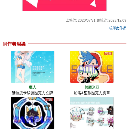
上傳於:
2020/07/31
更新於:
2023/12/09
檢舉此作品
同作者周邊
獵人
普羅米亞
酷拉皮卡泳裝壓克力立牌
加洛&里歐壓克力胸章