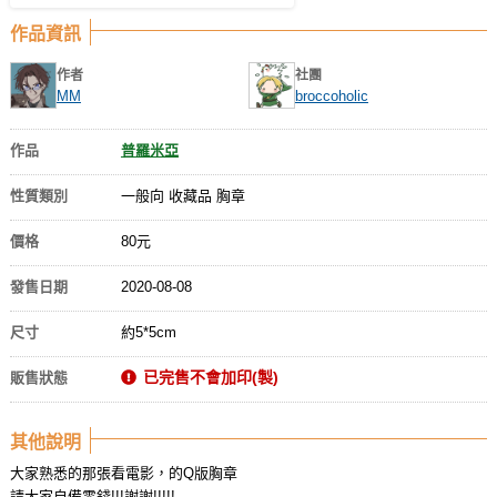
作品資訊
作者
社團
MM
broccoholic
作品
普羅米亞
性質類別
一般向 收藏品 胸章
價格
80元
發售日期
2020-08-08
尺寸
約5*5cm
已完售不會加印(製)
販售狀態
其他說明
大家熟悉的那張看電影，的Q版胸章
請大家自備零錢!!!謝謝!!!!!