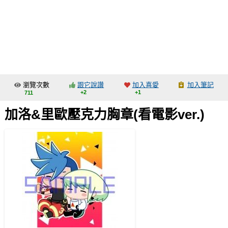
同人社團
工作委託
同人宣傳看板
繪圖藝廊
瀏覽次數
跟它說讚
加入喜愛
加入筆記
交流中心
+2
+1
711
攤位轉讓區
加洛&里歐壓克力胸章(看電影ver.)
會員功能選單
會員中心
註冊會員
登入