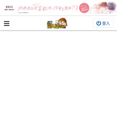
登入
BOOKY書集倉庫
同人作品
同人誌
同人周邊
同人數位作品
活動&消息
同人誌活動
最新消息
同人相關店家
宣傳&交流