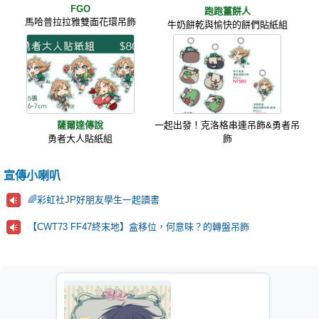
FGO
跑跑薑餅人
馬哈普拉拉雅雙面花環吊飾
牛奶餅乾與愉快的餅們貼紙組
薩爾達傳說
一起出發！克洛格串連吊飾&勇者吊
勇者大人貼紙組
飾
宣傳小喇叭
🌈彩虹社JP好朋友學生一起讀書
【CWT73 FF47終末地】盒移位，何意味？的轉盤吊飾