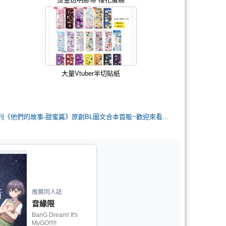
大量Vtuber半切貼紙
[R18]NiCE新刊《他們的故事-甜蜜篇》原創BL圖文合本首販~歡迎來看看！
推薦同人誌
音緣限
BanG Dream! It's
MyGO!!!!!