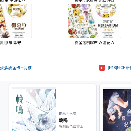
透明膠帶 禦守
燙金透明膠帶 浮游花 A
色紙與燙金卡－月核
推薦同人誌
輓鳴
原創角色漫畫本