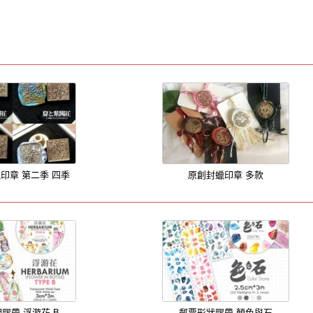
印章 第二季 四季
原創封蠟印章 多款
膠帶 浮游花 B
郵票形狀膠帶 顏色與石