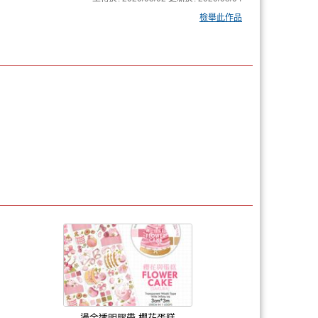
檢舉此作品
燙金透明膠帶 櫻花蛋糕