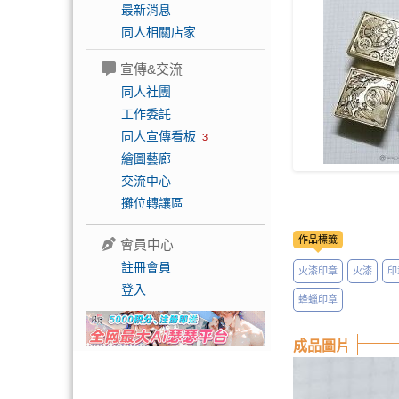
最新消息
同人相關店家
宣傳&交流
同人社團
工作委託
同人宣傳看板
3
繪圖藝廊
交流中心
攤位轉讓區
作品標籤
會員中心
註冊會員
火漆印章
火漆
印
登入
蜂蠟印章
成品圖片