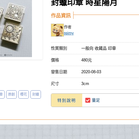
封蠟印章 時星陽月
作品資訊
作者
reimy
性質類別
一般向 收藏品 印章
價格
480元
發售日期
2020-08-03
尺寸
3cm
章
原創
櫻花
封蠟
量足
特別說明