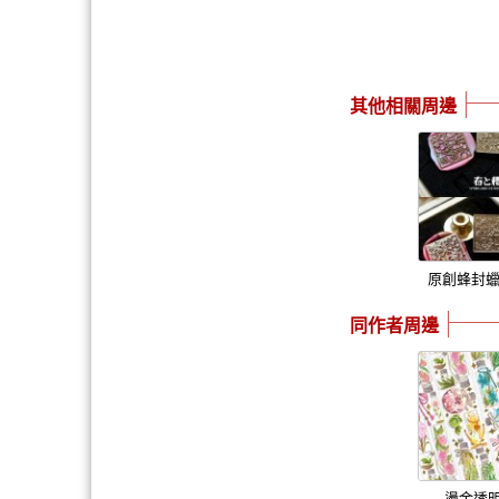
其他相關周邊
原創蜂封蠟
同作者周邊
燙金透明