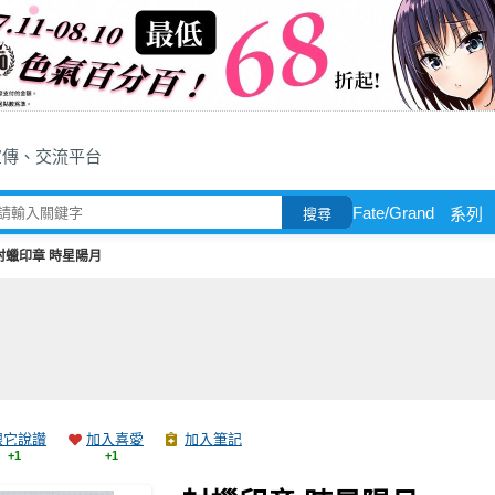
宣傳、交流平台
Fate/Grand
系列
搜尋
封蠟印章 時星陽月
跟它說讚
加入喜愛
加入筆記
+1
+1