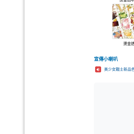
燙金
宣傳小喇叭
美少女戰士新品