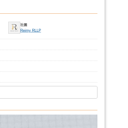
社團
Reimy RLLP