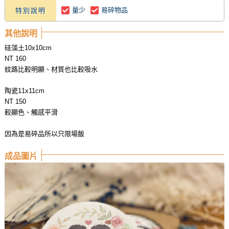
量少
易碎物品
特別說明
其他說明
硅藻土10x10cm
NT 160
紋路比較明顯、材質也比較吸水
陶瓷11x11cm
NT 150
較顯色、觸感平滑
因為是易碎品所以只限場飯
成品圖片