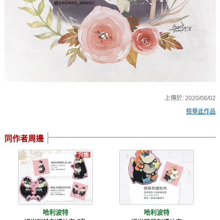
上傳於:
2020/08/02
檢舉此作品
同作者周邊
哈利波特
哈利波特