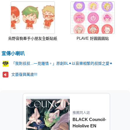
烏野音駒牽手小朋友全斷貼紙
PLAVE 好圓圓圓貼
宣傳小喇叭
「我對叔叔...一見鍾情。」原創BL✦以音樂相繫的叔姪之愛✦
文藝復興萬歲!!!
推薦同人誌
BLACK Council-
Hololive EN