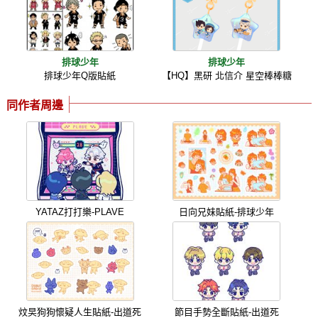
排球少年
排球少年
排球少年Q版貼紙
【HQ】黑研 北信介 星空棒棒糖
同作者周邊
YATAZ打打樂-PLAVE
日向兄妹貼紙-排球少年
炆旲狗狗懷疑人生貼紙-出道死
節目手勢全斷貼紙-出道死