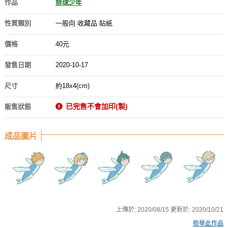
作品
排球少年
性質類別
一般向 收藏品 貼紙
價格
40元
發售日期
2020-10-17
尺寸
約18x4(cm)
已完售不會加印(製)
販售狀態
成品圖片
上傳於:
2020/08/15
更新於:
2020/10/21
檢舉此作品