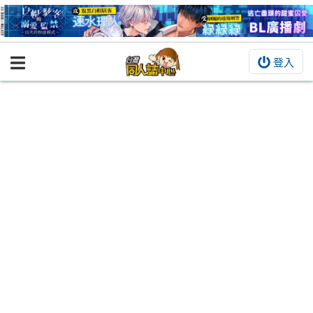
登入
BOOKY書集倉庫
同人作品
同人誌
同人周邊
同人數位作品
活動&消息
同人誌活動
最新消息
同人相關店家
宣傳&交流