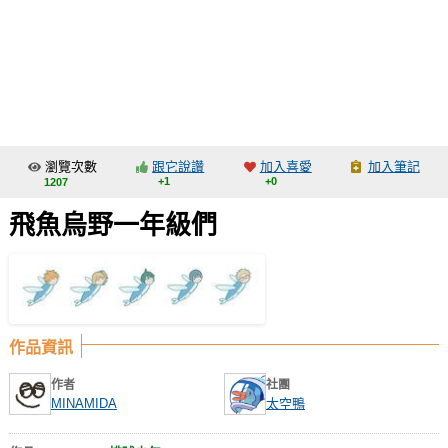
同人社團
工作委託
同人宣傳看板
繪圖藝廊
瀏覽次數
跟它說讚
加入喜愛
加入筆記
交流中心
+1
+0
1207
攤位轉讓區
飛魚烏野一年級們
會員功能選單
會員中心
註冊會員
作品資訊
登入
作者
社團
MINAMIDA
太空鴨