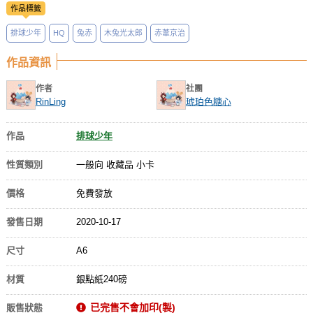
作品標籤
排球少年
HQ
兔赤
木兔光太郎
赤葦京治
作品資訊
作者
社團
RinLing
琥珀色糖心
作品
排球少年
性質類別
一般向 收藏品 小卡
價格
免費發放
發售日期
2020-10-17
尺寸
A6
材質
銀點紙240磅
已完售不會加印(製)
販售狀態