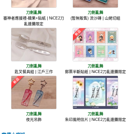
刀劍亂舞
刀劍亂舞
審神者應援禮-糖果+貼紙 | NiCE2刀
(暫無販售) 流沙磚 | 山姥切組
亂連攤限定
刀劍亂舞
刀劍亂舞
匙叉餐具組 | 江戶三作
郵票半斷貼紙 | NiCE2刀亂連攤限定
刀劍亂舞
刀劍亂舞
夜光吊飾
朱印風明信片 | NiCE2刀亂連攤限定