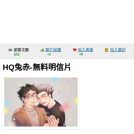
同人社團
工作委託
同人宣傳看板
繪圖藝廊
瀏覽次數
跟它說讚
加入喜愛
加入筆記
交流中心
+1
+0
572
攤位轉讓區
HQ兔赤-無料明信片
會員功能選單
會員中心
註冊會員
登入