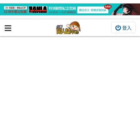
登入
BOOKY書集倉庫
同人作品
同人誌
同人周邊
同人數位作品
活動&消息
同人誌活動
最新消息
同人相關店家
宣傳&交流