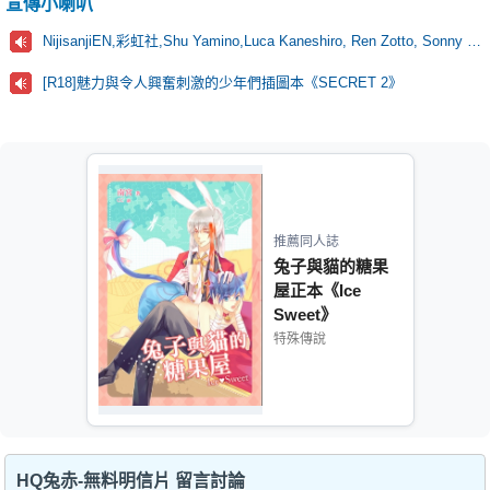
宣傳小喇叭
NijisanjiEN,彩虹社,Shu Yamino,Luca Kaneshiro, Ren Zotto, Sonny Brisko, NOVA, にじさんじ
[R18]魅力與令人興奮刺激的少年們插圖本《SECRET 2》
推薦同人誌
兔子與貓的糖果
屋正本《Ice
Sweet》
特殊傳說
HQ兔赤-無料明信片 留言討論