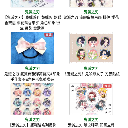
鬼滅之刃
鬼滅之刃
【鬼滅之刃】蝴蝶系列 胡蝶忍 胡蝶
鬼滅之刃 滴膠串接吊飾 掛件 櫻花
香奈惠 栗花落香奈乎 角色印象 衍
生 吊飾 鑰匙圈
鬼滅之刃
鬼滅之刃
鬼滅之刃-氣質典雅彈簧髮夾&印象
《鬼滅之刃》鬼殺隊女子 刀膜貼紙
手作髮圈&角色形象鴨嘴夾
鬼滅之刃
鬼滅之刃
【鬼滅之刃】瓶罐貓系列吊飾
鬼滅之刃 環之呼吸 花圈立牌