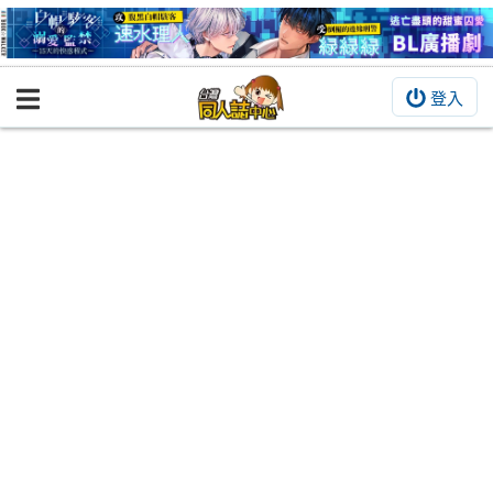
登入
BOOKY書集倉庫
同人作品
同人誌
同人周邊
同人數位作品
活動&消息
同人誌活動
最新消息
同人相關店家
宣傳&交流