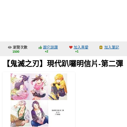
同人社團
工作委託
同人宣傳看板
繪圖藝廊
瀏覽次數
跟它說讚
加入喜愛
加入筆記
交流中心
+2
+1
1500
攤位轉讓區
【鬼滅之刃】現代趴囉明信片-第二彈
會員功能選單
會員中心
註冊會員
登入