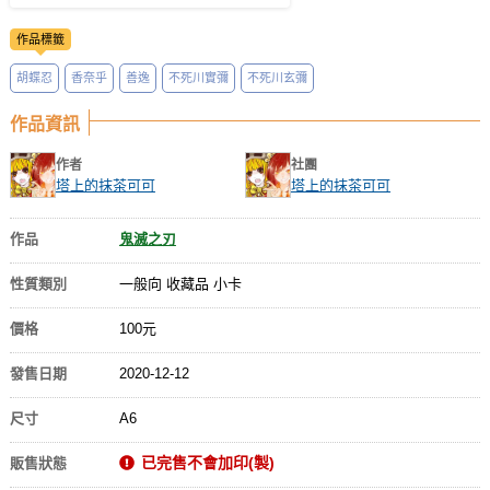
作品標籤
胡蝶忍
香奈乎
善逸
不死川實彌
不死川玄彌
作品資訊
作者
社團
塔上的抹茶可可
塔上的抹茶可可
作品
鬼滅之刃
性質類別
一般向 收藏品 小卡
價格
100元
發售日期
2020-12-12
尺寸
A6
已完售不會加印(製)
販售狀態