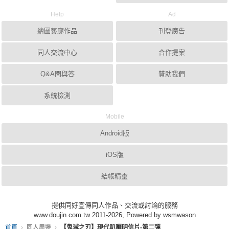
Help
Ad
繪圖藝廊作品
刊登廣告
同人交流中心
合作提案
Q&A問與答
贊助我們
系統檢測
Mobile
Android版
iOS版
結帳精靈
提供同好宣傳同人作品、交流或討論的服務
www.doujin.com.tw 2011-2026, Powered by wsmwason
首頁
同人周邊
【鬼滅之刃】現代趴囉明信片-第二彈