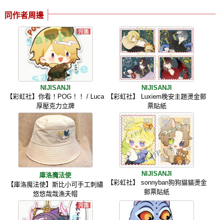
同作者周邊
NIJISANJI
NIJISANJI
【彩虹社】你看！POG！！ / Luca
【彩虹社】 Luxiem晚安主題燙金郵
厚壓克力立牌
票貼紙
NIJISANJI
庫洛魔法使
【彩虹社】 sonnyban狗狗貓貓燙金
【庫洛魔法使】斯比小可手工刺繡
郵票貼紙
悠悠哉哉漁夫帽