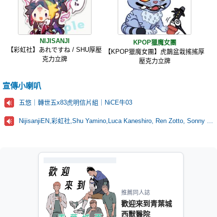
NIJISANJI
KPOP獵魔女團
【彩虹社】あれですね / SHU厚壓
【KPOP獵魔女團】虎鵲盆栽搖搖厚
克力立牌
壓克力立牌
宣傳小喇叭
五悠｜轉世五x83虎明信片組｜NiCE牛03
NijisanjiEN,彩虹社,Shu Yamino,Luca Kaneshiro, Ren Zotto, Sonny Brisko, NOVA, にじさんじ
推薦同人誌
歡迎來到青葉城
西獸醫院