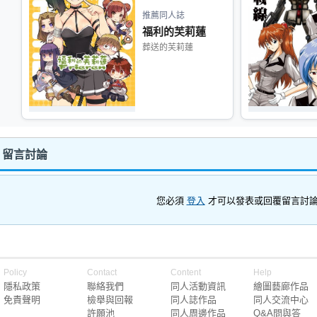
推薦同人誌
福利的芙莉蓮
葬送的芙莉蓮
 留言討論
您必須
登入
才可以發表或回覆留言討
Policy
Contact
Content
Help
隱私政策
聯絡我們
同人活動資訊
繪圖藝廊作品
免責聲明
檢舉與回報
同人誌作品
同人交流中心
許願池
同人周邊作品
Q&A問與答