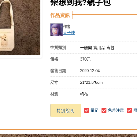
柴想到我?親子包
作品資訊
作者
芙子煉
性質類別
一般向 實用品 背包
價格
370元
發售日期
2020-12-04
尺寸
21*21.5*6cm
材質
帆布
量足
色差注意
特別說明