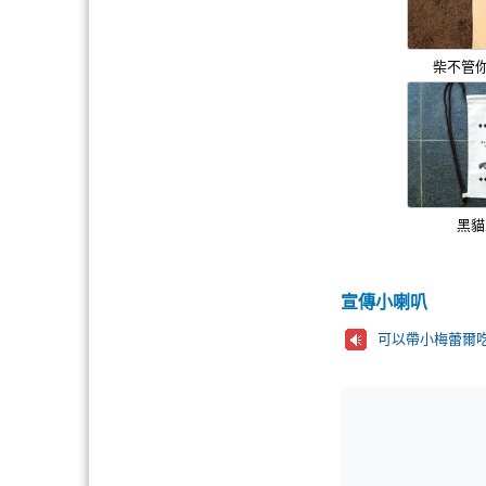
柴不管
黑貓
宣傳小喇叭
可以帶小梅蕾爾