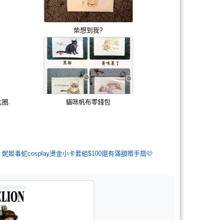
柴想到我?
圈.
貓咪帆布零錢包
3】妮姬毒蛇cosplay燙金小卡套組$100還有滿額贈手扇🩷