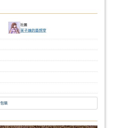
社團
芙子煉的藝想室
附包裝