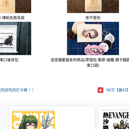
你-薄帆布肩背袋
柴不管你
束口後背包
皮皮貓聖誕系列商品(零錢包.胸章.磁鐵.鏡子鑰匙
束口袋)
吃吃好吃的打卡棒！！
NiCE【雞4