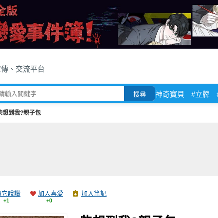
宣傳、交流平台
神奇寶貝
#立牌
搜尋
柴想到我?親子包
跟它說讚
加入喜愛
加入筆記
+1
+0