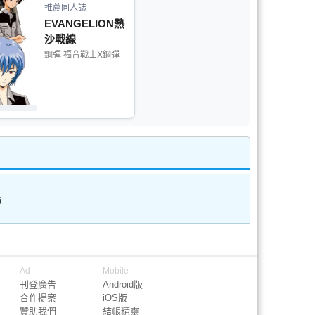
推薦同人誌
EVANGELION熱
沙戰線
鋼彈 福音戰士X鋼彈
論
Ad
Mobile
刊登廣告
Android版
合作提案
iOS版
贊助我們
結帳精靈