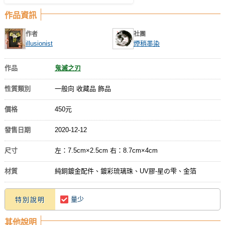
作品資訊
作者
社團
illusionist
煙稍墨染
作品
鬼滅之刃
性質類別
一般向 收藏品 飾品
價格
450元
發售日期
2020-12-12
尺寸
左：7.5cm×2.5cm 右：8.7cm×4cm
材質
純銅鍍金配件、鍍彩琉璃珠、UV膠-星の雫、金箔
量少
特別說明
其他說明