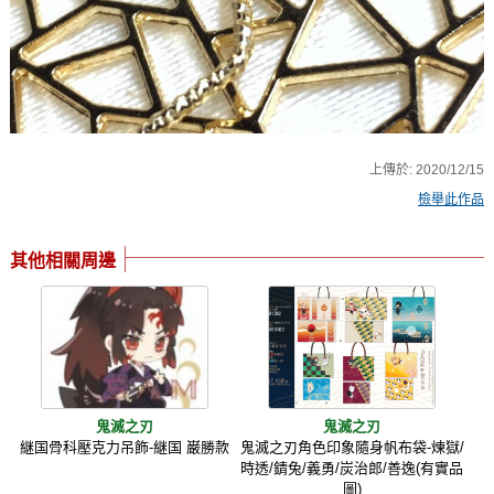
上傳於:
2020/12/15
檢舉此作品
其他相關周邊
鬼滅之刃
鬼滅之刃
継国骨科壓克力吊飾-継国 巌勝款
鬼滅之刃角色印象隨身帆布袋-煉獄/
時透/錆兔/義勇/炭治郎/善逸(有實品
圖)