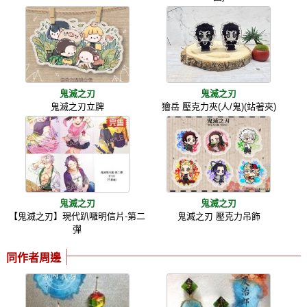
鬼滅之刃
鬼滅之刃
鬼滅之刃立牌
獪岳 壓克力夾(人/鬼)(站著夾)
鬼滅之刃
鬼滅之刃
【鬼滅之刃】現代趴囉明信片-第二
鬼滅之刃 壓克力吊飾
彈
同作者周邊