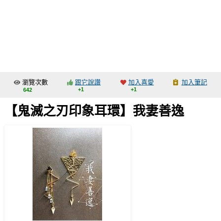
同人社團
工作委託
同人宣傳看板
繪圖藝廊
瀏覽次數
跟它說讚
加入喜愛
加入筆記
交流中心
+1
+1
642
攤位轉讓區
【鬼滅之刃印象耳環】我妻善逸
會員功能選單
會員中心
註冊會員
登入