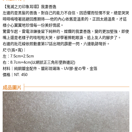
【鬼滅之刃印象耳環】我妻善逸
左邊的是黑髮的善逸，對自己的能力不自信、因恐懼而怯懦不安，總是哭哭
啼啼嗚噎著逃避回應期待──他的內心依舊是溫柔的，正因太過溫柔，才這
樣小心翼翼地珍惜每一份美好情感。
驚雷乍起，雷電淬鍊後留下純粹的、燦爛的我妻善逸，變的更加堅強，即使
嘴上還是老樣子的哇啦啦大哭，卻學著擦乾眼淚、追上友人的腳步了。
右邊的批花線依照動畫第17話出現的霹靂一閃‧六連軌跡彎折。
尺寸(長×寬)｜
左：7.5cm×2.5cm
右：8.7cm×4cm(以網狀正三角形墜飾邊記)
材料｜純銅鍍金配件、鍍彩琉璃珠、UV膠-星の雫、金箔
價格｜NT. 450
成品圖片