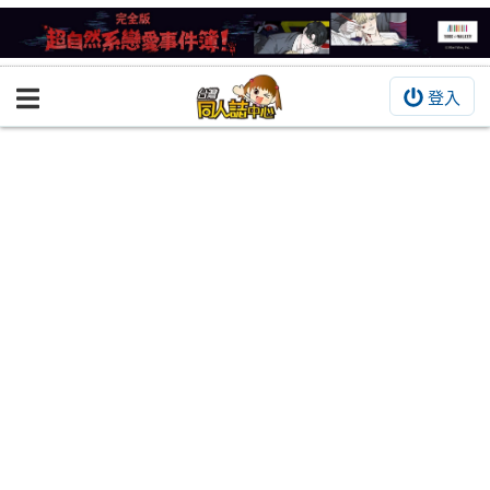
登入
BOOKY書集倉庫
同人作品
同人誌
同人周邊
同人數位作品
活動&消息
同人誌活動
最新消息
同人相關店家
宣傳&交流