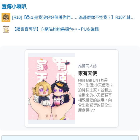
宣傳小喇叭
[R18]【💍🍙是我沒好好保護你們……為甚麼你不怪我？】R18乙棘《Poker Face》* 含本篇劇情
【精靈寶可夢】向尾喵桃桃果糖包🍬 - PU皮磁鐵
推薦同人誌
家有天使
Nijisanji EN (有男
孕、生蛋)小天使嚕卡
迫降飼主家，並和之
後到來的小天使鞋哥
相親相愛的故事，內
含生物繁衍的健全生
產劇情(??