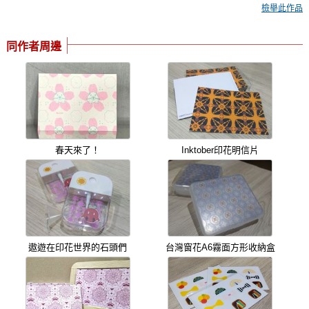
檢舉此作品
同作者周邊
春天來了！
Inktober印花明信片
遨遊在印花世界的石頭們
台灣窗花A6霧面方形收納盒