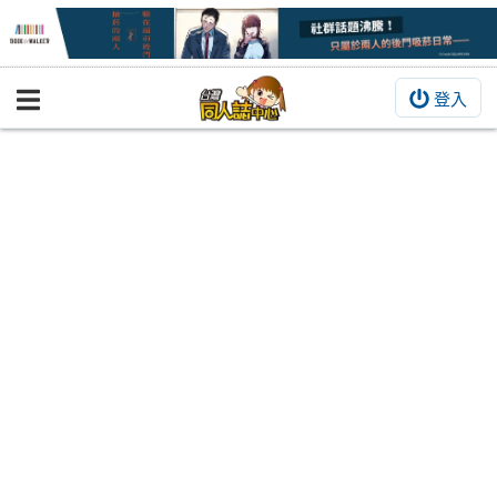
登入
BOOKY書集倉庫
同人作品
同人誌
同人周邊
同人數位作品
活動&消息
同人誌活動
最新消息
同人相關店家
宣傳&交流