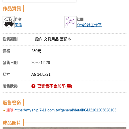
作品資訊
作者
社團
阿修
Yes設計工作室
性質類別
一般向 文具用品 筆記本
價格
230元
發售日期
2020-12-26
尺寸
A5 14.8x21
已完售不會加印(製)
販售狀態
販售管道
https://myship.7-11.com.tw/general/detail/GM2101263828103
通販
成品圖片