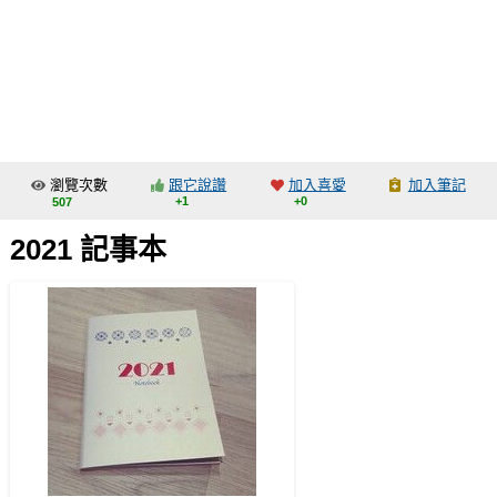
同人社團
工作委託
同人宣傳看板
繪圖藝廊
瀏覽次數
跟它說讚
加入喜愛
加入筆記
交流中心
+1
+0
507
攤位轉讓區
2021 記事本
會員功能選單
會員中心
註冊會員
登入