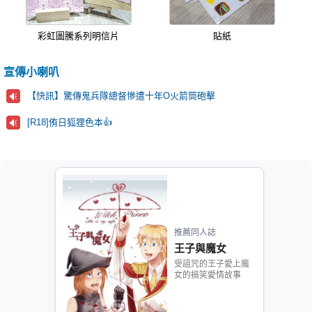
彩虹圖騰系列明信片
貼紙
宣傳小喇叭
【快訊】驚傳鬼兵隊總督慘遭十年O火箭筒砲擊
[R18]侑日狐狸色本👍
推薦同人誌
王子與魔女
受詛咒的王子愛上魔
女的搞笑愛情故事