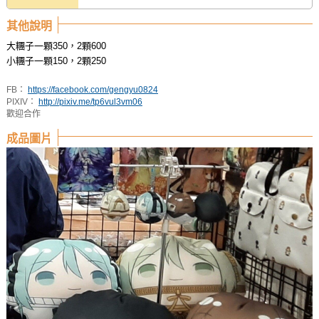
其他說明
大糰子一顆350，2顆600
小糰子一顆150，2顆250
FB：
https://facebook.com/gengyu0824
PIXIV：
http://pixiv.me/tp6vul3vm06
歡迎合作
成品圖片