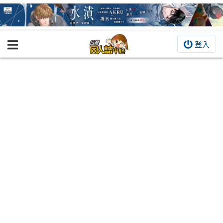
登入
BOOKY書集倉庫
同人作品
同人誌
同人周邊
同人數位作品
活動&消息
同人誌活動
最新消息
同人相關店家
宣傳&交流