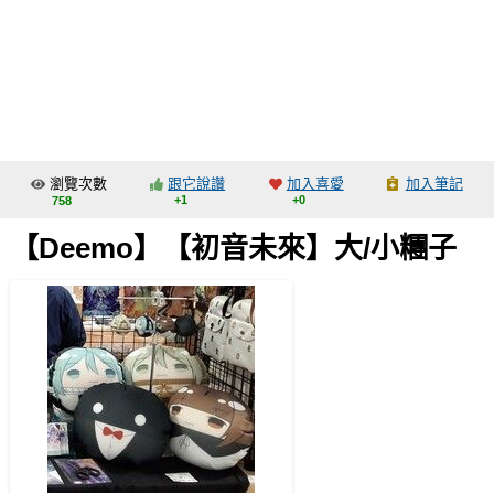
同人社團
工作委託
同人宣傳看板
繪圖藝廊
瀏覽次數
跟它說讚
加入喜愛
加入筆記
交流中心
+1
+0
758
攤位轉讓區
【Deemo】【初音未來】大/小糰子
會員功能選單
會員中心
註冊會員
登入