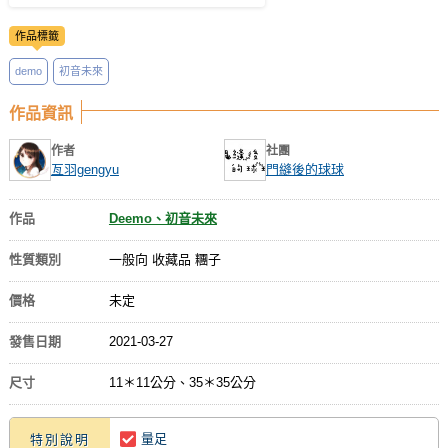
作品標籤
demo
初音未來
作品資訊
作者
社團
亙羽gengyu
門縫後的球球
作品
Deemo、初音未來
性質類別
一般向 收藏品 糰子
價格
未定
發售日期
2021-03-27
尺寸
11＊11公分、35＊35公分
量足
特別說明