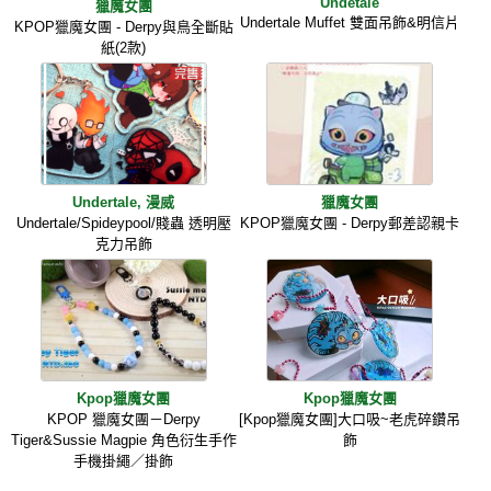
Undetale
獵魔女團
Undertale Muffet 雙面吊飾&明信片
KPOP獵魔女團 - Derpy與鳥全斷貼
紙(2款)
Undertale, 漫威
獵魔女團
Undertale/Spideypool/賤蟲 透明壓
KPOP獵魔女團 - Derpy郵差認親卡
克力吊飾
Kpop獵魔女團
Kpop獵魔女團
KPOP 獵魔女團－Derpy
[Kpop獵魔女團]大口吸~老虎碎鑽吊
Tiger&Sussie Magpie 角色衍生手作
飾
手機掛繩／掛飾