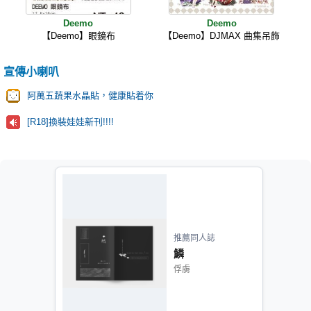
Deemo
Deemo
【Deemo】眼鏡布
【Deemo】DJMAX 曲集吊飾
宣傳小喇叭
阿萬五蔬果水晶貼，健康貼着你
[R18]換裝娃娃新刊!!!!
推薦同人誌
鱗
俘虜