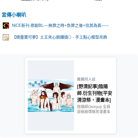
宣傳小喇叭
NiCE新刊-原創BL----無罪之時+負罪之後+信其為真------
【精靈寶可夢】土王夾心銅鑼燒🌕 - 手工點心模型吊飾
推薦同人誌
[野清記事]陰陽
師.衍生刊物[平安
清涼祭‧漫畫本]
陰陽師Onmyoji 全員
惡搞崩壞搞笑漫畫本