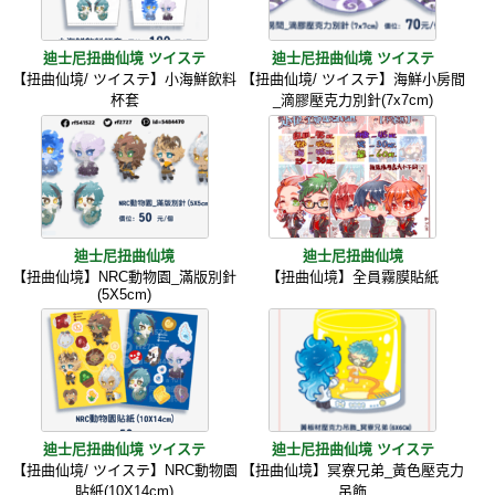
迪士尼扭曲仙境 ツイステ
迪士尼扭曲仙境 ツイステ
【扭曲仙境/ ツイステ】小海鮮飲料
【扭曲仙境/ ツイステ】海鮮小房間
杯套
_滴膠壓克力別針(7x7cm)
迪士尼扭曲仙境
迪士尼扭曲仙境
【扭曲仙境】NRC動物園_滿版別針
【扭曲仙境】全員霧膜貼紙
(5X5cm)
迪士尼扭曲仙境 ツイステ
迪士尼扭曲仙境 ツイステ
【扭曲仙境/ ツイステ】NRC動物園
【扭曲仙境】冥寮兄弟_黃色壓克力
貼紙(10X14cm)
吊飾