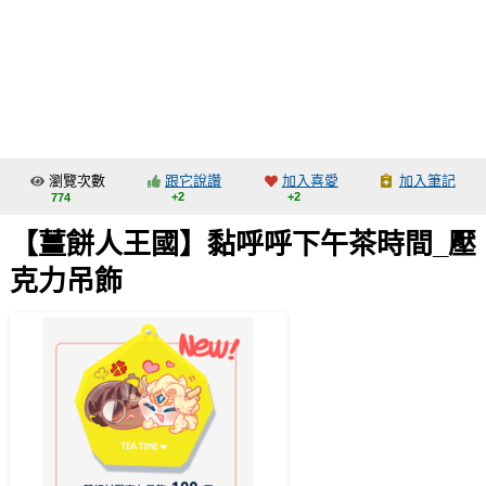
同人社團
工作委託
同人宣傳看板
繪圖藝廊
瀏覽次數
跟它說讚
加入喜愛
加入筆記
交流中心
+2
+2
774
攤位轉讓區
【薑餅人王國】黏呼呼下午茶時間_壓
會員功能選單
克力吊飾
會員中心
註冊會員
登入