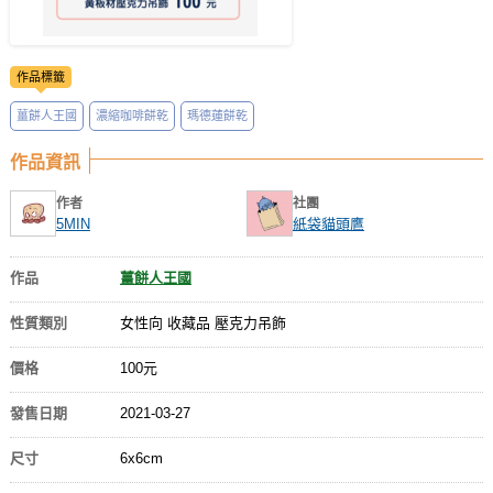
作品標籤
薑餅人王國
濃縮咖啡餅乾
瑪德蓮餅乾
作品資訊
作者
社團
5MIN
紙袋貓頭鷹
作品
薑餅人王國
性質類別
女性向 收藏品 壓克力吊飾
價格
100元
發售日期
2021-03-27
尺寸
6x6cm