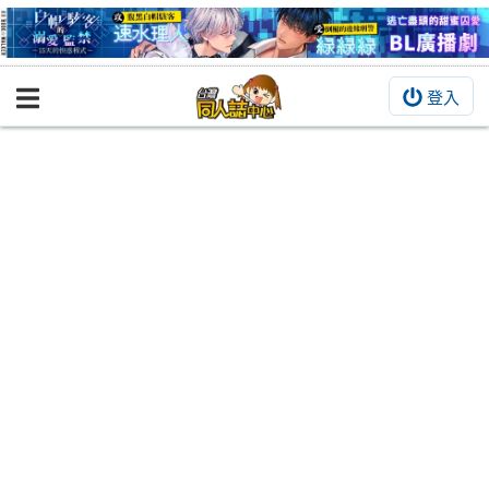
登入
BOOKY書集倉庫
同人作品
同人誌
同人周邊
同人數位作品
活動&消息
同人誌活動
最新消息
同人相關店家
宣傳&交流