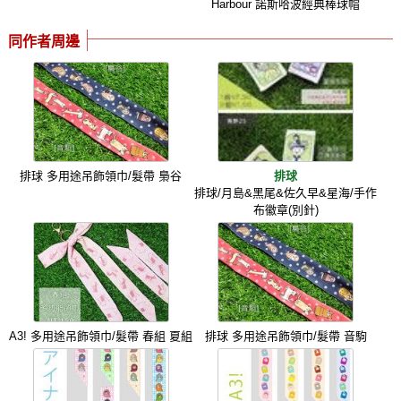
Harbour 諾斯哈波經典棒球帽
同作者周邊
排球 多用途吊飾領巾/髮帶 梟谷
排球
排球/月島&黑尾&佐久早&星海/手作
布徽章(別針)
A3! 多用途吊飾領巾/髮帶 春組 夏組
排球 多用途吊飾領巾/髮帶 音駒