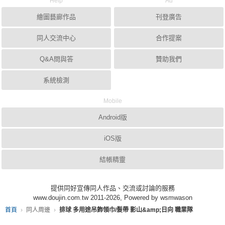
Help
Ad
繪圖藝廊作品
刊登廣告
同人交流中心
合作提案
Q&A問與答
贊助我們
系統檢測
Mobile
Android版
iOS版
結帳精靈
提供同好宣傳同人作品、交流或討論的服務
www.doujin.com.tw 2011-2026, Powered by wsmwason
首頁
同人周邊
排球 多用途吊飾領巾/髮帶 影山&amp;日向 職業隊