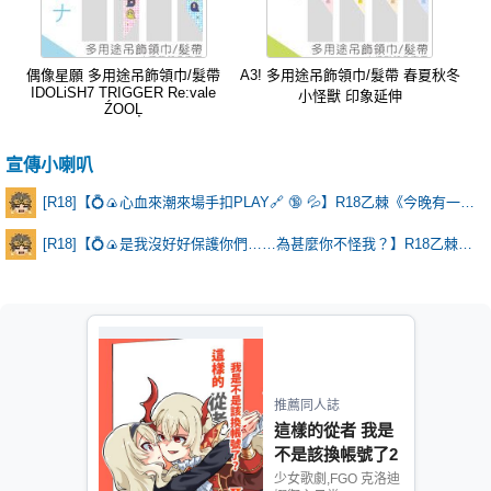
偶像星願 多用途吊飾領巾/髮帶
A3! 多用途吊飾領巾/髮帶 春夏秋冬
IDOLiSH7 TRIGGER Re:vale
小怪獸 印象延伸
ŹOOĻ
宣傳小喇叭
[R18]【💍🍙心血來潮來場手扣PLAY🔗 🔞 💦】R18乙棘《今晚有一點點特別》
[R18]【💍🍙是我沒好好保護你們……為甚麼你不怪我？】R18乙棘《Poker Face》* 含本篇劇情
推薦同人誌
這樣的從者 我是
不是該換帳號了2
少女歌劇,FGO 克洛迪