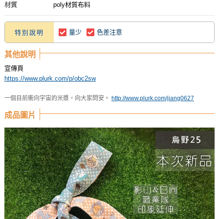
材質
poly材質布料
量少
色差注意
特別說明
其他說明
宣傳頁
https://www.plurk.com/p/obc2sw
一個目前衝向宇宙的米漿，向大家問安。
http://www.plurk.com/jiang0627
成品圖片