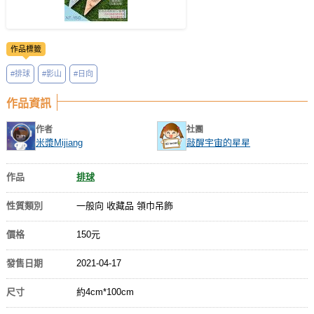
作品標籤
#排球
#影山
#日向
作品資訊
作者
社團
米漿Mijiang
敲醒宇宙的星星
作品
排球
性質類別
一般向 收藏品 領巾吊飾
價格
150元
發售日期
2021-04-17
尺寸
約4cm*100cm