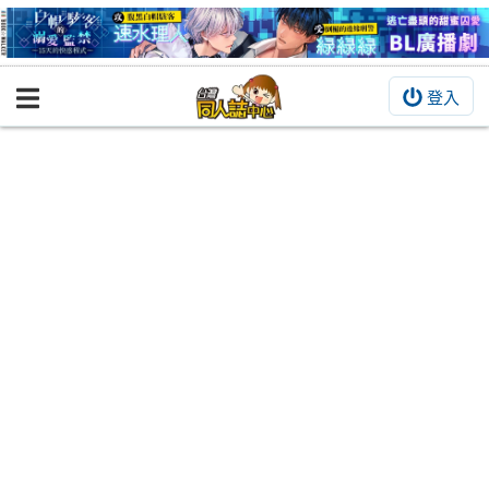
登入
BOOKY書集倉庫
同人作品
同人誌
同人周邊
同人數位作品
活動&消息
同人誌活動
最新消息
同人相關店家
宣傳&交流