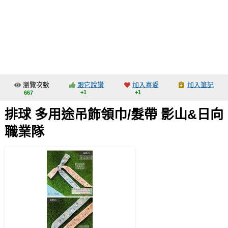
同人社團
工作委託
同人宣傳看板
繪圖藝廊
瀏覽次數
跟它說讚
加入喜愛
加入筆記
交流中心
+1
+1
667
攤位轉讓區
排球 多用途吊飾領巾/髮帶 影山&日向
會員功能選單
職業隊
會員中心
註冊會員
登入