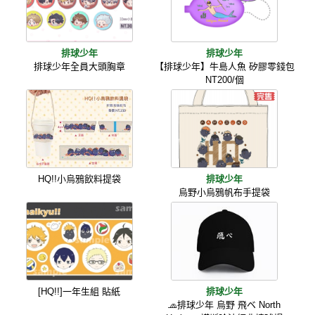
排球少年
排球少年
排球少年全員大頭胸章
【排球少年】牛島人魚 矽膠零錢包
NT200/個
HQ!!小烏鴉飲料提袋
排球少年
烏野小烏鴉帆布手提袋
[HQ!!]一年生組 貼紙
排球少年
🧢排球少年 烏野 飛ベ North