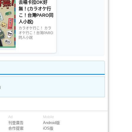
去唱卡拉OK好
無！(カラオケ行
こ！台灣PARO同
人小說)
カラオケ行こ！ カラ
オケ行こ！台灣PARO
同人小說
論
Ad
Mobile
刊登廣告
Android版
合作提案
iOS版