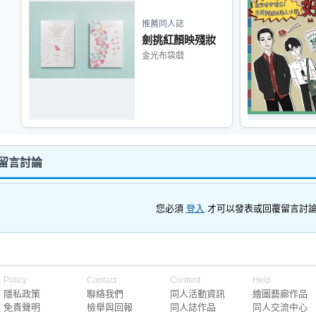
推薦同人誌
劍挑紅顏映殘妝
金光布袋戲
 留言討論
您必須
登入
才可以發表或回覆留言討
Policy
Contact
Content
Help
隱私政策
聯絡我們
同人活動資訊
繪圖藝廊作品
免責聲明
檢舉與回報
同人誌作品
同人交流中心