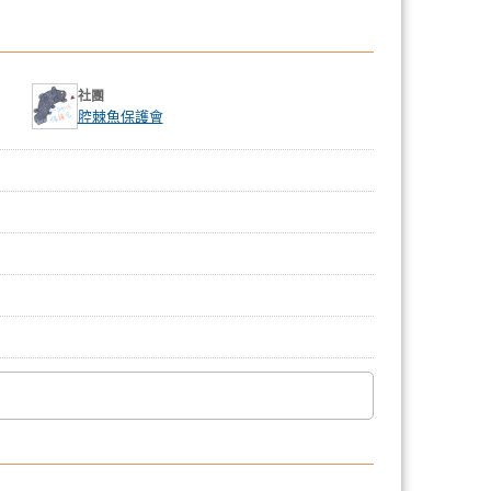
社團
腔棘魚保護會