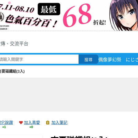
宣傳、交流平台
偶像夢幻祭
にじ
搜尋
杏夏磁鐵組(3入)
跟它說讚
加入喜愛
加入筆記
+1
+0