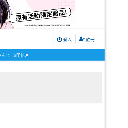
登入
註冊
さんじ
#明信片