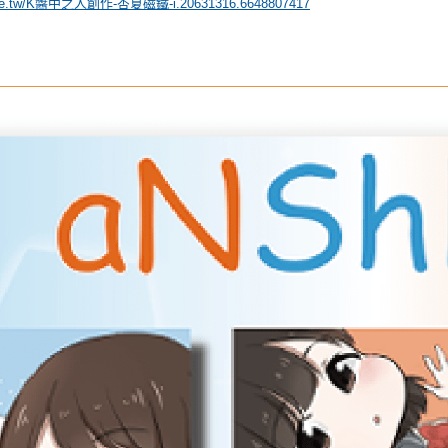
opee.tw/K醬中之人創作-杏夏磁鐵-i.20631316.6648807417