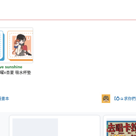
ive sunshine
曜x杏夏 吸水杯墊
漫畫本
【💍🍙求你們