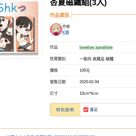
杏夏磁鐵組(3入)
作品資訊
作者
K醬
作品
lovelive sunshine
性質類別
一般向 收藏品 磁鐵
價格
100元
發售日期
2020-02-04
尺寸
10cm*6cm
量足
特別說明