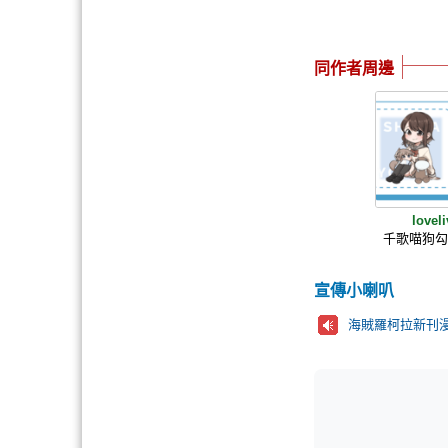
同作者周邊
lovel
千歌喵狗勾
宣傳小喇叭
海賊羅柯拉新刊