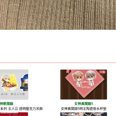
神軼聞錄
女神異聞錄5
a P系列 主人公 透明壓克力吊飾
女神異聞錄5明主陶瓷吸水杯墊