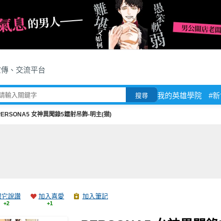
宣傳、交流平台
我的英雄學院
#
搜尋
PERSONA5 女神異聞錄5鐳射吊飾-明主(猫)
跟它說讚
加入喜愛
加入筆記
+2
+1