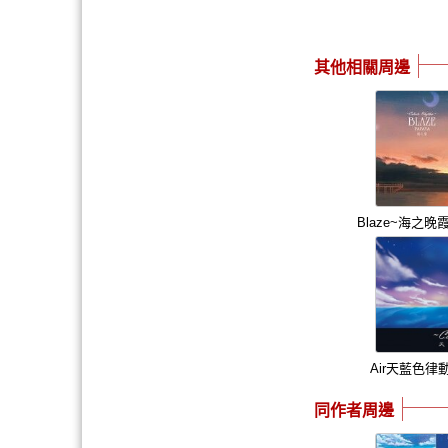
其他相關周邊
Blaze~海之
Air天藍色律
同作者周邊