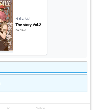
推薦同人誌
The story Vol.2
hololive
論
Ad
Mobile