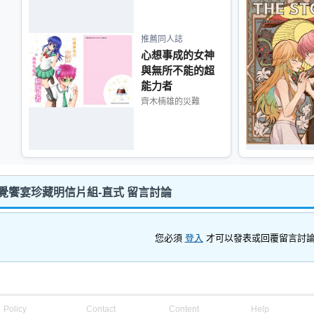
推薦同人誌
心想事成的女神
與無所不能的超
能力者
齊木楠雄的災難
ht-視覺饗宴珍藏明信片組-直式 留言討論
您必須
登入
才可以發表或回覆留言討
Policy
Contact
Content
Help