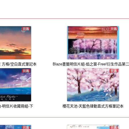
晚霞 方格/空白直式筆記本
Blaze書籤明信片組-焰之窗-Free!衍生作品第
動-明信片收藏冊組-下
櫻花天池-天藍色律動直式方格筆記本