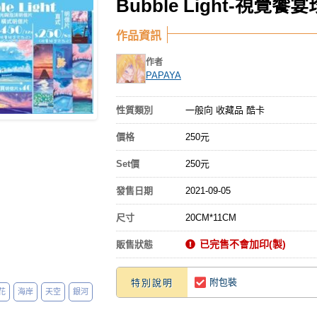
Bubble Light-視覺
作品資訊
作者
PAPAYA
性質類別
一般向 收藏品 酷卡
價格
250元
Set價
250元
發售日期
2021-09-05
尺寸
20CM*11CM
已完售不會加印(製)
販售狀態
附包裝
特別說明
花
海岸
天空
銀河