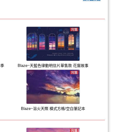
二季
Blaze~天藍色律動明信片單售款 花窗故事
Blaze~浴火天際 橫式方格/空白筆記本