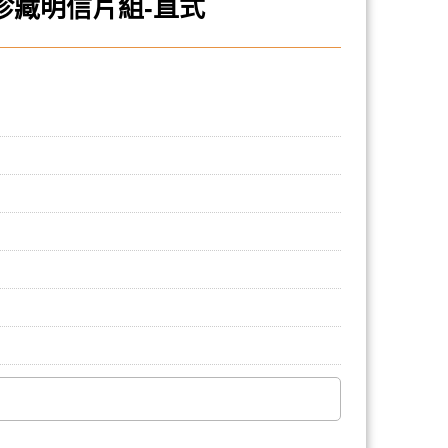
饗宴珍藏明信片組-直式