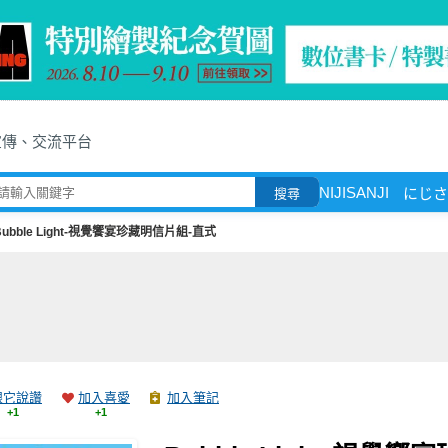
宣傳、交流平台
NIJISANJI
にじさ
搜尋
Bubble Light-視覺饗宴珍藏明信片組-直式
跟它說讚
加入喜愛
加入筆記
+1
+1