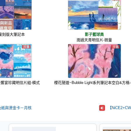
寸復刻版大筆記本
影子籃球員
雨過天青明信片-微量
ht-視覺饗宴珍藏明信片組-橫式
櫻花隧道~Bubble Light系列筆記本空白&方格
色紙與燙金卡－月核
【NiCE2+