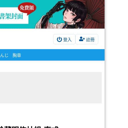
登入
註冊
んじ
胸章