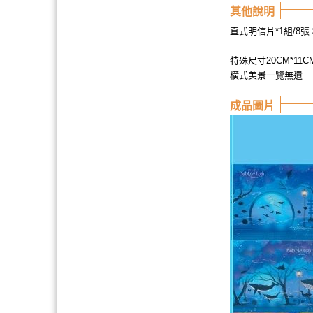
其他說明
直式明信片*1組/8張
特殊尺寸20CM*11C
橫式美景一覽無遺
成品圖片