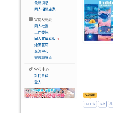
最新消息
同人相關店家
宣傳&交流
同人社團
工作委託
同人宣傳看板
4
繪圖藝廊
交流中心
攤位轉讓區
會員中心
註冊會員
登入
作品標籤
FREE!海
海豚
櫻