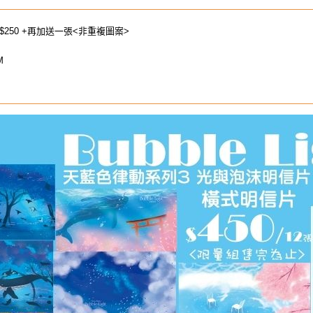
 $250 +再加送一張<非重複圖案>
M