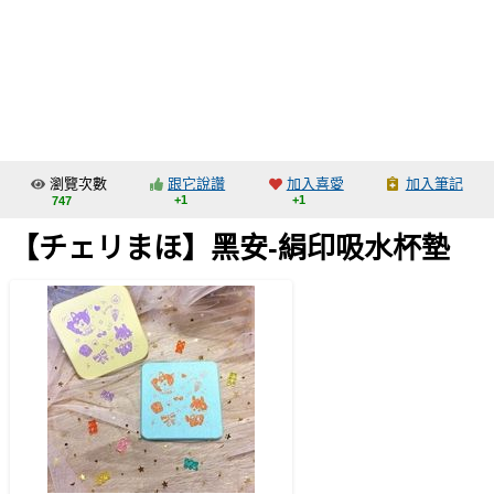
同人社團
工作委託
同人宣傳看板
繪圖藝廊
瀏覽次數
跟它說讚
加入喜愛
加入筆記
交流中心
+1
+1
747
攤位轉讓區
【チェリまほ】黑安-絹印吸水杯墊
會員功能選單
會員中心
註冊會員
登入