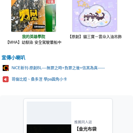
我的英雄學院
【原創】貓三寶－雲朵入油吊飾
【MHA】幼馴染 安全駕駛暈船中
宣傳小喇叭
NiCE新刊-原創BL----無罪之時+負罪之後+信其為真------
哥倫比婭、桑多涅 學pa圓角小卡
推薦同人誌
【金光布袋