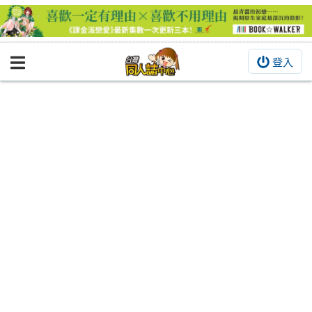
登入
BOOKY書集倉庫
同人作品
同人誌
同人周邊
同人數位作品
活動&消息
同人誌活動
最新消息
同人相關店家
宣傳&交流