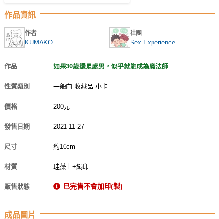
作品資訊
作者
社團
KUMAKO
Sex Experience
作品
如果30歲還是處男，似乎就能成為魔法師
性質類別
一般向 收藏品 小卡
價格
200元
發售日期
2021-11-27
尺寸
約10cm
材質
珪藻土+絹印
已完售不會加印(製)
販售狀態
成品圖片