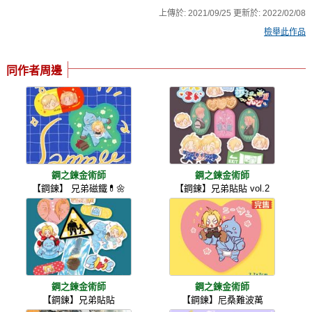
上傳於:
2021/09/25
更新於:
2022/02/08
檢舉此作品
同作者周邊
鋼之鍊金術師
鋼之鍊金術師
【鋼鍊】 兄弟磁鐵💊🌼
【鋼鍊】兄弟貼貼 vol.2
鋼之鍊金術師
鋼之鍊金術師
【鋼鍊】兄弟貼貼
【鋼鍊】尼桑難波萬