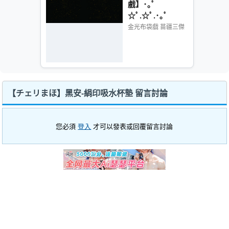
戲】･｡ﾟ
☆ﾟ.☆ﾟ.･｡ﾟ
金光布袋戲 苗疆三傑
【チェリまほ】黑安-絹印吸水杯墊 留言討論
您必須
登入
才可以發表或回覆留言討論