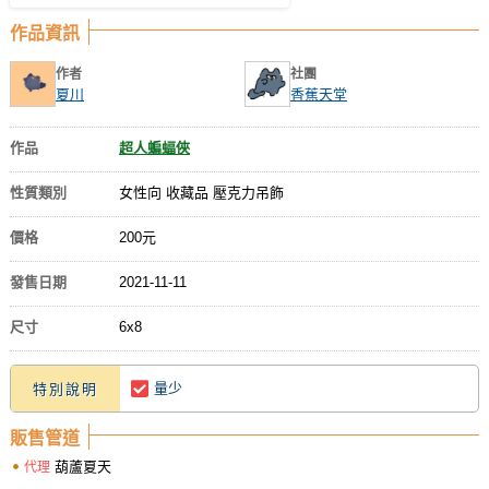
作品資訊
作者
社團
夏川
香蕉天堂
作品
超人蝙蝠俠
性質類別
女性向 收藏品 壓克力吊飾
價格
200元
發售日期
2021-11-11
尺寸
6x8
量少
特別說明
販售管道
葫蘆夏天
代理