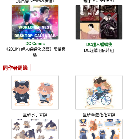
別針組(NEW52/神怪)
糰子-SUPERBAT
DC Comic
DC超人蝙蝠俠
《2019年超人蝙蝠俠桌曆》限量套
DC超蝙明信片組
裝
同作者周邊
星砂水手立牌
星砂春遊花花立牌