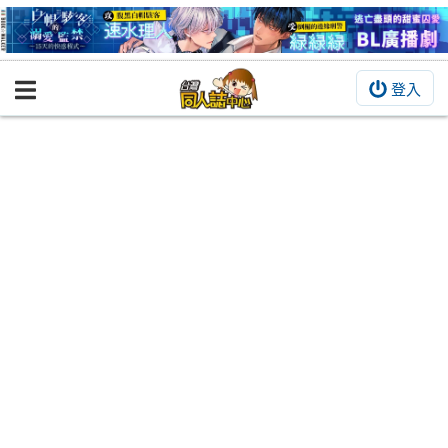
登入
BOOKY書集倉庫
同人作品
同人誌
同人周邊
同人數位作品
活動&消息
同人誌活動
最新消息
同人相關店家
宣傳&交流