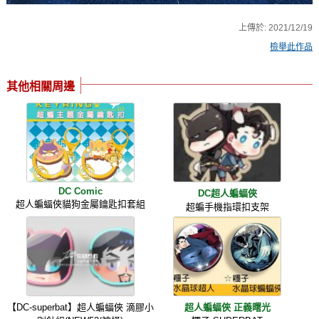
上傳於:
2021/12/19
檢舉此作品
其他相關周邊
DC Comic
DC超人蝙蝠俠
超人蝙蝠俠貓狗金屬鑰匙扣套組
超蝙手機指環扣支架
【DC-superbat】超人蝙蝠俠 滴膠小
超人蝙蝠俠 正義曙光