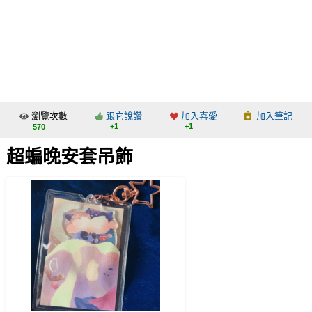
同人社團
工作委託
同人宣傳看板
繪圖藝廊
瀏覽次數
跟它說讚
加入喜愛
加入筆記
交流中心
+1
+1
570
攤位轉讓區
超蝙晚安套吊飾
會員功能選單
會員中心
註冊會員
登入