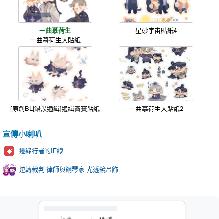
一曲慕荷生
星砂宇宙貼紙4
一曲慕荷生大貼紙
[原創BL|錯誤通緝]通緝寶寶貼紙
一曲慕荷生大貼紙2
宣傳小喇叭
邊緣行者的IF線
逆轉裁判 律師與鋼琴家 光透鏡吊飾