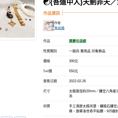
☯{吾道中人}天劍非天
作品資訊
作者
鬼歧路
作品
霹靂布袋戲
性質類別
一般向 實用品 印象飾品
價格
300元
Set價
550元
發售日期
2022-02-26
尺寸
太極直徑約20mm／鏤空八角星14
吊
材質
手工滴膠太極吊墜、鑲鋯石鏤空
條、施華洛世奇平貼鑽、925銀