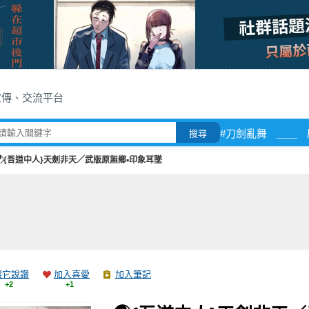
宣傳、交流平台
#刀劍亂舞
＿＿
搜尋
☯{吾道中人}天劍非天／武版原無鄉▪印象耳墜
跟它說讚
加入喜愛
加入筆記
+2
+1