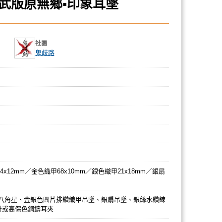
／武版原無鄉▪印象耳墜
社團
鬼歧路
x12mm／金色織甲68x10mm／銀色織甲21x18mm／銀扇
八角星、金銀色圓片排鑽織甲吊墜、銀扇吊墜、銀絲水鑽鍊
針或高保色銅鑄耳夾