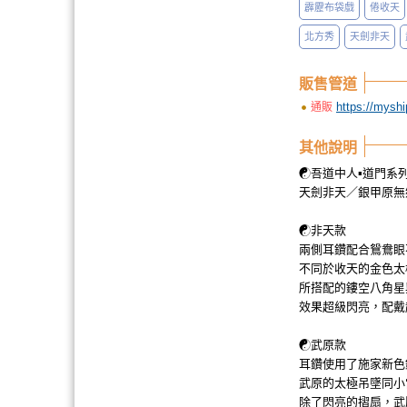
霹靂布袋戲
倦收天
北方秀
天劍非天
販售管道
https://mysh
通販
其他說明
☯吾道中人▪道門系
天劍非天／銀甲原無
☯非天款
兩側耳鑽配合鴛鴦眼
不同於收天的金色太
所搭配的鏤空八角星
效果超級閃亮，配戴
☯武原款
耳鑽使用了施家新色
武原的太極吊墜同小
除了閃亮的摺扇，武