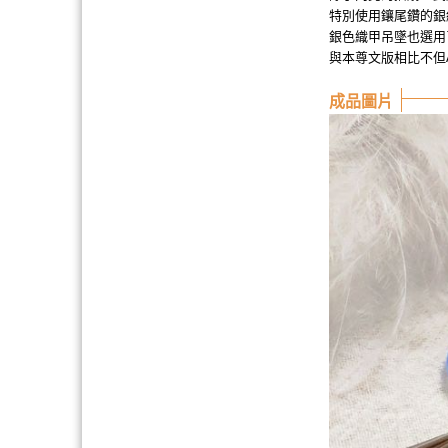
特別使用鑲尾鑽的銀
銀色織甲吊墜也選用
與本尊文版相比不但A氣爆
成品圖片