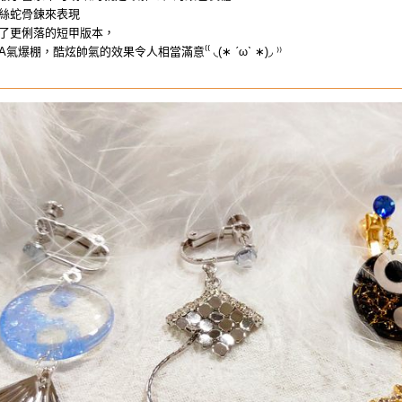
絲蛇骨鍊來表現
了更俐落的短甲版本，
棚，酷炫帥氣的效果令人相當滿意⁽⁽ ◟(∗ ˊωˋ ∗)◞ ⁾⁾