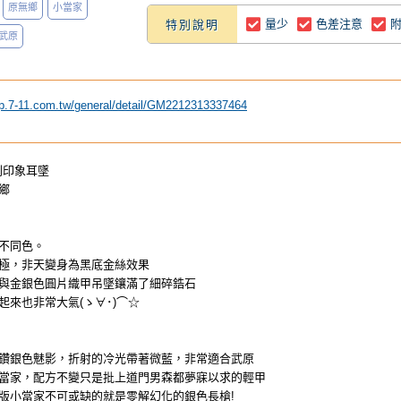
原無鄉
小當家
量少
色差注意
特別說明
武原
ip.7-11.com.tw/general/detail/GM2212313337464
列印象耳墜
鄉
不同色。
極，非天變身為黑底金絲效果
與金銀色圓片織甲吊墜鑲滿了細碎鋯石
起來也非常大氣(ゝ∀･)⌒☆
鑽銀色魅影，折射的冷光帶著微藍，非常適合武原
當家，配方不變只是批上道門男森都夢寐以求的輕甲
版小當家不可或缺的就是零解幻化的銀色長槍!