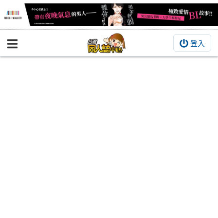
登入
BOOKY書集倉庫
同人作品
同人誌
同人周邊
同人數位作品
活動&消息
同人誌活動
最新消息
同人相關店家
宣傳&交流