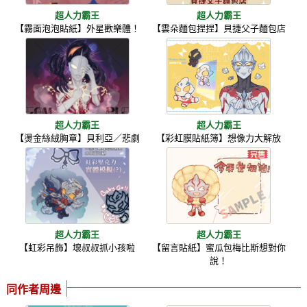
超人力霸王
超人力霸王
【霧面泡泡貼紙】外星歡樂體！
【雲朵麵包捏捏】貝捷父子麵包店
超人力霸王
超人力霸王
【燙金絲絨胸章】貝利亞／悲劇
【彩虹膜貼紙簿】想像力大解放
超人力霸王
超人力霸王
【虹彩吊飾】壞叔叔抓小孩啦
【留言貼紙】蜜瓜包梅比斯想對你
說！
同作者周邊