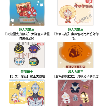
超人力霸王
超人力霸王
【硬糖壓克力飯友】太陽倉庫精靈
【留言貼紙】蜜瓜包梅比斯想對你
特選番茄箱
說！
假面騎士
超人力霸王
【記號小貼紙】電王黑皮糰
【雲朵麵包捏捏】貝捷父子麵包店