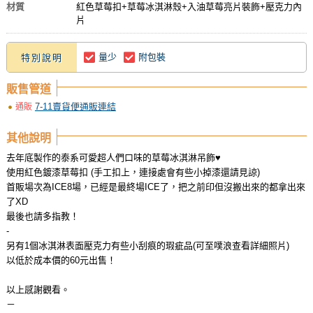
材質
紅色草莓扣+草莓冰淇淋殼+入油草莓亮片裝飾+壓克力內
片
量少
附包裝
特別說明
販售管道
7-11賣貨便通販連結
通販
其他說明
去年底製作的泰系可愛超人們口味的草莓冰淇淋吊飾♥
使用紅色鍍漆草莓扣 (手工扣上，連接處會有些小掉漆還請見諒)
首販場次為ICE8場，已經是最終場ICE了，把之前印但沒搬出來的都拿出來
了XD
最後也請多指教！
-
另有1個冰淇淋表面壓克力有些小刮痕的瑕疵品(可至噗浪查看詳細照片)
以低於成本價的60元出售！
以上感謝觀看。
－