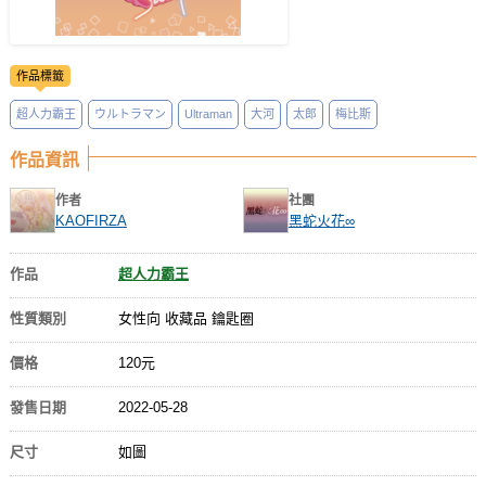
作品標籤
超人力霸王
ウルトラマン
Ultraman
大河
太郎
梅比斯
作品資訊
作者
社團
KAOFIRZA
黑蛇火花∞
作品
超人力霸王
性質類別
女性向 收藏品 鑰匙圈
價格
120元
發售日期
2022-05-28
尺寸
如圖