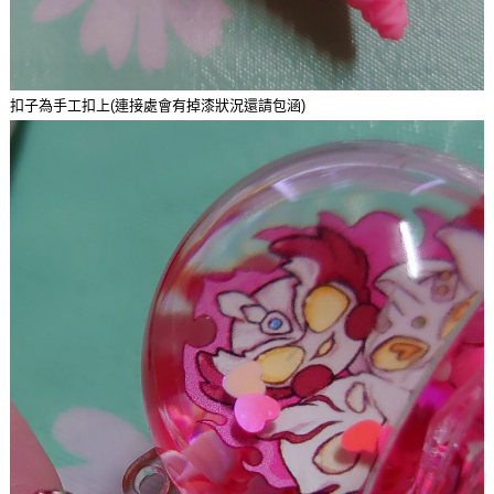
扣子為手工扣上(連接處會有掉漆狀況還請包涵)