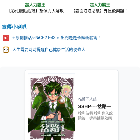
超人力霸王
超人力霸王
【彩虹膜貼紙簿】想像力大解放
【霧面泡泡貼紙】外星歡樂體！
宣傳小喇叭
✨原創推活✨NiCE2 E43 ⟡ 出門走走卡框新發售！
人生需要時時提醒自己健康生活的便條人
推薦同人誌
SSHP----岔路一
哈利波特 哈利進入蛇
院後一連串蝴蝶效應