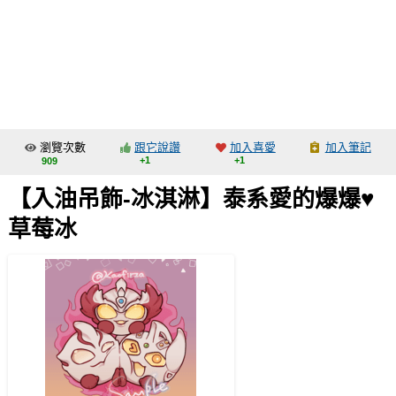
同人社團
工作委託
同人宣傳看板
繪圖藝廊
瀏覽次數
跟它說讚
加入喜愛
加入筆記
交流中心
+1
+1
909
攤位轉讓區
【入油吊飾-冰淇淋】泰系愛的爆爆♥
會員功能選單
草莓冰
會員中心
註冊會員
登入